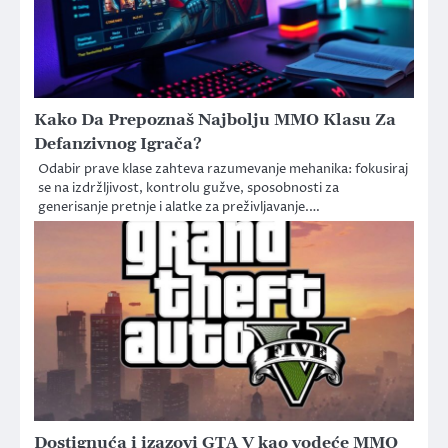
Kako Da Prepoznaš Najbolju MMO Klasu Za
Defanzivnog Igrača?
Odabir prave klase zahteva razumevanje mehanika: fokusiraj
se na izdržljivost, kontrolu gužve, sposobnosti za
generisanje pretnje i alatke za preživljavanje.…
Dostignuća i izazovi GTA V kao vodeće MMO