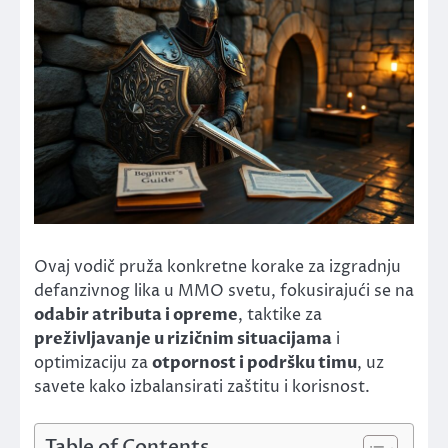
Ovaj vodič pruža konkretne korake za izgradnju
defanzivnog lika u MMO svetu, fokusirajući se na
odabir atributa i opreme
, taktike za
preživljavanje u rizičnim situacijama
i
optimizaciju za
otpornost i podršku timu
, uz
savete kako izbalansirati zaštitu i korisnost.
Table of Contents