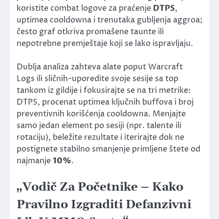
koristite combat logove za praćenje
DTPS
,
uptimea cooldowna i trenutaka gubljenja aggroa;
često graf otkriva promašene taunte ili
nepotrebne premještaje koji se lako ispravljaju.
Dublja analiza zahteva alate poput Warcraft
Logs ili sličnih-uporedite svoje sesije sa top
tankom iz gildije i fokusirajte se na tri metrike:
DTPS, procenat uptimea ključnih buffova i broj
preventivnih korišćenja cooldowna. Menjajte
samo jedan element po sesiji (npr. talente ili
rotaciju), beležite rezultate i iterirajte dok ne
postignete stabilno smanjenje primljene štete od
najmanje
10%
.
„Vodič Za Početnike – Kako
Pravilno Izgraditi Defanzivni