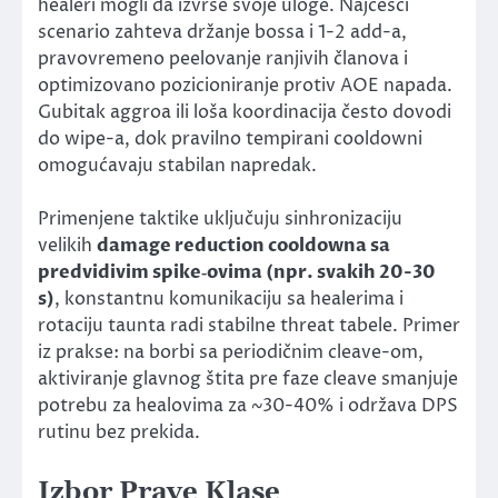
healeri mogli da izvrše svoje uloge. Najčešći
scenario zahteva držanje bossa i 1-2 add-a,
pravovremeno peelovanje ranjivih članova i
optimizovano pozicioniranje protiv AOE napada.
Gubitak aggroa ili loša koordinacija često dovodi
do wipe-a, dok pravilno tempirani cooldowni
omogućavaju stabilan napredak.
Primenjene taktike uključuju sinhronizaciju
velikih
damage reduction cooldowna sa
predvidivim spike‑ovima (npr. svakih 20-30
s)
, konstantnu komunikaciju sa healerima i
rotaciju taunta radi stabilne threat tabele. Primer
iz prakse: na borbi sa periodičnim cleave-om,
aktiviranje glavnog štita pre faze cleave smanjuje
potrebu za healovima za ~30-40% i održava DPS
rutinu bez prekida.
Izbor Prave Klase