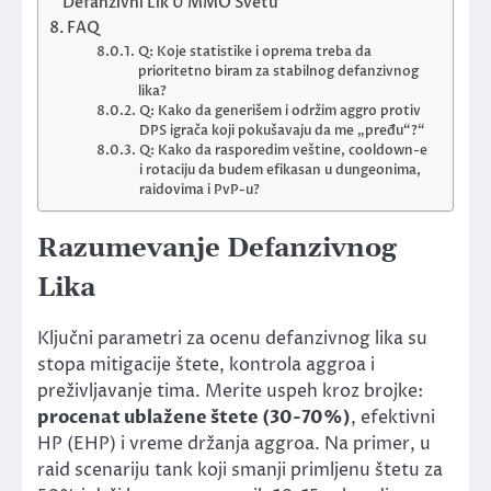
Defanzivni Lik U MMO Svetu“
FAQ
Q: Koje statistike i oprema treba da
prioritetno biram za stabilnog defanzivnog
lika?
Q: Kako da generišem i održim aggro protiv
DPS igrača koji pokušavaju da me „pređu“?“
Q: Kako da rasporedim veštine, cooldown-e
i rotaciju da budem efikasan u dungeonima,
raidovima i PvP-u?
Razumevanje Defanzivnog
Lika
Ključni parametri za ocenu defanzivnog lika su
stopa mitigacije štete, kontrola aggroa i
preživljavanje tima. Merite uspeh kroz brojke:
procenat ublažene štete (30-70%)
, efektivni
HP (EHP) i vreme držanja aggroa. Na primer, u
raid scenariju tank koji smanji primljenu štetu za