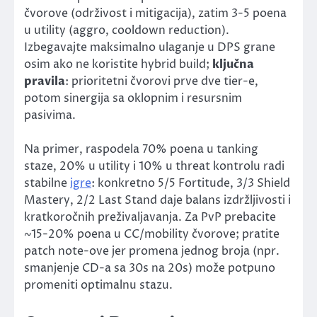
čvorove (održivost i mitigacija), zatim 3-5 poena
u utility (aggro, cooldown reduction).
Izbegavajte maksimalno ulaganje u DPS grane
osim ako ne koristite hybrid build;
ključna
pravila
: prioritetni čvorovi prve dve tier-e,
potom sinergija sa oklopnim i resursnim
pasivima.
Na primer, raspodela 70% poena u tanking
staze, 20% u utility i 10% u threat kontrolu radi
stabilne
igre
: konkretno 5/5 Fortitude, 3/3 Shield
Mastery, 2/2 Last Stand daje balans izdržljivosti i
kratkoročnih preživaljavanja. Za PvP prebacite
~15-20% poena u CC/mobility čvorove; pratite
patch note-ove jer promena jednog broja (npr.
smanjenje CD-a sa 30s na 20s) može potpuno
promeniti optimalnu stazu.