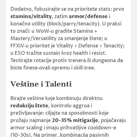
Dodatno, fokusirajte se na prioritete stats: prvo
stamina/vitality
, zatim
armor/defense
i
konačno utility (block/parry/tenacity). U praksi
to znači: u WoW‑u gradite Stamina +
Mastery/Versatility za smanjenje štete; u
FFXIV‑u prioritet je Vitality > Defense > Tenacity;
u ESO tražite sustain kroz health i resist.
Testirajte rotacije protiv trenera ili dungeona da
biste finese‑ovali opremu i skill‑tree.
Veštine i Talenti
Birajte veštine koje kombinuju direktnu
redukciju štete
, kontrolu aggroa i
preživljavanje: ciljajte na sposobnosti koje
pružaju najmanje
20-35% mitigacije
, pojačavaju
armor scaling i imaju prihvatljive cooldown-e
(10-30s). Na primer, kombinacija pasivnih