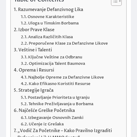
Razumevanje Defanzivnog Lika
Osnovne Karakteristike
Uloga u Timskim Borbama
Izbor Prave Klase
Analiza Različitih Klasa
Preporučene Klase za Defanzivne Likove
Veštine i Talenti
Ključne Veštine za Odbranu
Optimizacija Talent Baumova
Oprema i Resursi
Najbolje Opreme za Defanzivne Likove
Kako Efikasno Koristiti Resurse
Strategije Igrača
Postavljanje Prioriteta u Igranju
Tehnike Preživljavanja u Borbama
Najčešće Greške Početnika
Izbegavanje Osnovnih Zamki
Učenje iz Grešaka
„Vodič Za Početnike – Kako Pravilno Izgraditi