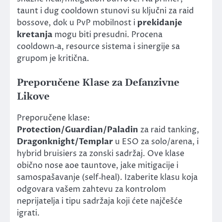
taunt i dug cooldown stunovi su ključni za raid
bossove, dok u PvP mobilnost i
prekidanje
kretanja
mogu biti presudni. Procena
cooldown‑a, resource sistema i sinergije sa
grupom je kritična.
Preporučene Klase za Defanzivne
Likove
Preporučene klase:
Protection/Guardian/Paladin
za raid tanking,
Dragonknight/Templar
u ESO za solo/arena, i
hybrid bruisiers za zonski sadržaj. Ove klase
obično nose aoe tauntove, jake mitigacije i
samospašavanje (self‑heal). Izaberite klasu koja
odgovara vašem zahtevu za kontrolom
neprijatelja i tipu sadržaja koji ćete najčešće
igrati.