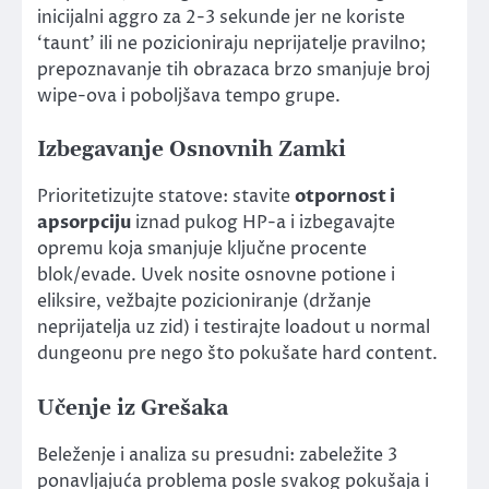
inicijalni aggro za 2-3 sekunde jer ne koriste
‘taunt’ ili ne pozicioniraju neprijatelje pravilno;
prepoznavanje tih obrazaca brzo smanjuje broj
wipe-ova i poboljšava tempo grupe.
Izbegavanje Osnovnih Zamki
Prioritetizujte statove: stavite
otpornost i
apsorpciju
iznad pukog HP-a i izbegavajte
opremu koja smanjuje ključne procente
blok/evade. Uvek nosite osnovne potione i
eliksire, vežbajte pozicioniranje (držanje
neprijatelja uz zid) i testirajte loadout u normal
dungeonu pre nego što pokušate hard content.
Učenje iz Grešaka
Beleženje i analiza su presudni: zabeležite 3
ponavljajuća problema posle svakog pokušaja i