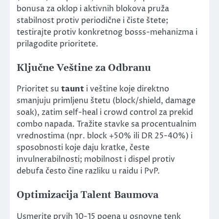
bonusa za oklop i aktivnih blokova pruža
stabilnost protiv periodične i čiste štete;
testirajte protiv konkretnog bosss-mehanizma i
prilagodite prioritete.
Ključne Veštine za Odbranu
Prioritet su
taunt
i veštine koje direktno
smanjuju primljenu štetu (block/shield, damage
soak), zatim self-heal i crowd control za prekid
combo napada. Tražite stavke sa procentualnim
vrednostima (npr. block +50% ili DR 25-40%) i
sposobnosti koje daju kratke, česte
invulnerabilnosti; mobilnost i dispel protiv
debufa često čine razliku u raidu i PvP.
Optimizacija Talent Baumova
Usmerite prvih 10-15 poena u osnovne tenk