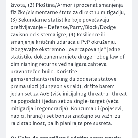
života, (2) Ploština/Armor i procenat smanjenja
fizičke/elementarne štete za direktnu mitigaciju,
(3) Sekundarne statistike koje povećavaju
preživljavanje – Defense/Parry/Block/Dodge
zavisno od sistema igre, (4) Resilience ili
smanjenje kritičnih udaraca u PvP okruženju.
Izbegavajte ekstremno „overcapovanje“ jedne
statistike dok zanemarujete druge – zbog law of
diminishing returns većina igara zahteva
uravnotežen build. Koristite
gems/enchants/refixing da podesite statove
prema ulozi (dungeon vs raid), držite barem
jedan set za AoE (više inicijalnog threat-a i threat
na pogodak) i jedan set za single-target (veća
mitigacija i regeneracija). Konzumabli (pojasevi,
napici, hrana) i set bonusi značajno su važni za
raid stabilnost, pa ih planirajte pre susreta.