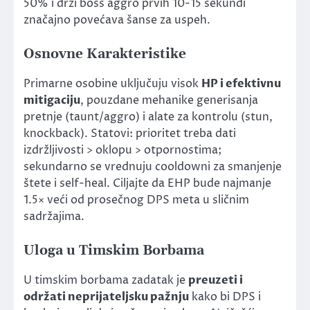
50% i drži boss aggro prvih 10-15 sekundi
značajno povećava šanse za uspeh.
Osnovne Karakteristike
Primarne osobine uključuju visok
HP i efektivnu
mitigaciju
, pouzdane mehanike generisanja
pretnje (taunt/aggro) i alate za kontrolu (stun,
knockback). Statovi: prioritet treba dati
izdržljivosti > oklopu > otpornostima;
sekundarno se vrednuju cooldowni za smanjenje
štete i self-heal. Ciljajte da EHP bude najmanje
1.5× veći od prosečnog DPS meta u sličnim
sadržajima.
Uloga u Timskim Borbama
U timskim borbama zadatak je
preuzeti i
održati neprijateljsku pažnju
kako bi DPS i