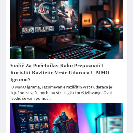
Vodič Za Početnike: Kako Prepoznati I
Koristiti Različite Vrste Udaraca U MMO
Igrama?
U MMO igrama, razumevanje različitih vrsta udaraca je
ključno za vašu borbenu strategiju i preživljavanje. Ovaj
vodič će vam pomoći…