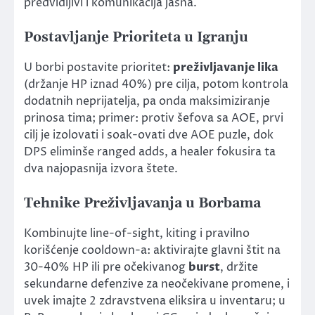
predvidljivi i komunikacija jasna.
Postavljanje Prioriteta u Igranju
U borbi postavite prioritet:
preživljavanje lika
(držanje HP iznad 40%) pre cilja, potom kontrola
dodatnih neprijatelja, pa onda maksimiziranje
prinosa tima; primer: protiv šefova sa AOE, prvi
cilj je izolovati i soak-ovati dve AOE puzle, dok
DPS eliminše ranged adds, a healer fokusira ta
dva najopasnija izvora štete.
Tehnike Preživljavanja u Borbama
Kombinujte line-of-sight, kiting i pravilno
korišćenje cooldown-a: aktivirajte glavni štit na
30-40% HP ili pre očekivanog
burst
, držite
sekundarne defenzive za neočekivane promene, i
uvek imajte 2 zdravstvena eliksira u inventaru; u