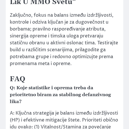
Lik U MMO Svetu“
Zaključno, fokus na balans između izdržljivosti,
kontrole i odziva ključan je za dugovečnost u
borbama; pravilno raspoređivanje atributa,
sinergija opreme i timska uloga pretvaraju
statičnu obranu u aktivni oslonac tima. Testirajte
build u različitim scenarijima, prilagodite ga
potrebama grupe i redovno optimizujte prema
promenama meta i opreme.
FAQ
Q: Koje statistike i oprema treba da
prioritetno biram za stabilnog defanzivnog
lika?
A: Ključna strategija je balans između izdržljivosti
(HP) i efektivne mitigacije štete. Prioriteti obično
idu ovako: (1) Vitalnost/Stamina za povećanje