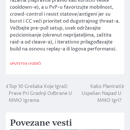
fazama (napravite pravilo kad koristiti velike
cooldown-e), a u PvP-u favorizujte mobilnost,
crowd-control i resist statove/antigeni jer su
burst i CC veći prioritet od dugotrajnog threat-a.
Vežbajte pre-pull setup, uvek održavajte
pozicionisanje (okrenut neprijateljima, zaštita
raid-a od cleave-a), i iterativno prilagođavajte
build na osnovu replay-a ili logova performansi.
UPUTSTVA I VODIČI
Top 10 Grešaka Koje Igrači
Kako Planirati
Post
Prave Pri Gradnji Odbrane U
Uspešan Napad U
navigation
MMO Igrama
MMO Igri?
Povezane vesti