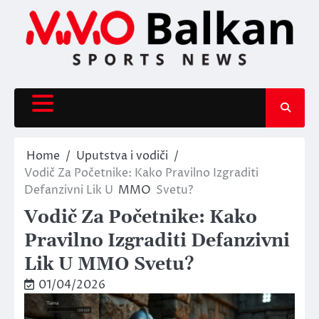
Skip
to
content
Home
Uputstva i vodiči
Vodič Za Početnike: Kako Pravilno Izgraditi
Defanzivni Lik U
MMO
Svetu?
Vodič Za Početnike: Kako
Pravilno Izgraditi Defanzivni
Lik U MMO Svetu?
01/04/2026