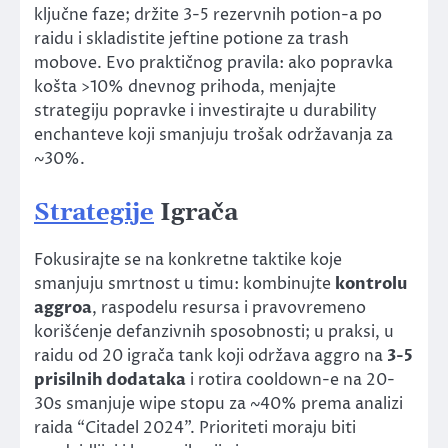
ključne faze; držite 3-5 rezervnih potion-a po
raidu i skladistite jeftine potione za trash
mobove. Evo praktičnog pravila: ako popravka
košta >10% dnevnog prihoda, menjajte
strategiju popravke i investirajte u durability
enchanteve koji smanjuju trošak održavanja za
~30%.
Strategije
Igrača
Fokusirajte se na konkretne taktike koje
smanjuju smrtnost u timu: kombinujte
kontrolu
aggroa
, raspodelu resursa i pravovremeno
korišćenje defanzivnih sposobnosti; u praksi, u
raidu od 20 igrača tank koji održava aggro na
3-5
prisilnih dodataka
i rotira cooldown-e na 20-
30s smanjuje wipe stopu za ~40% prema analizi
raida “Citadel 2024”. Prioriteti moraju biti