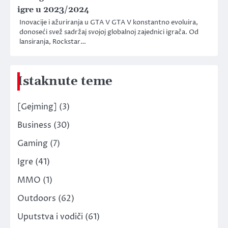
igre u 2023/2024
Inovacije i ažuriranja u GTA V GTA V konstantno evoluira,
donoseći svež sadržaj svojoj globalnoj zajednici igrača. Od
lansiranja, Rockstar…
Istaknute teme
[Gejming]
(3)
Business
(30)
Gaming
(7)
Igre
(41)
MMO
(1)
Outdoors
(62)
Uputstva i vodiči
(61)