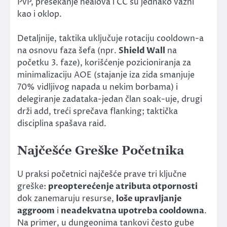
PvP, presekanje healova i CC su jednako važni
kao i oklop.
Detaljnije, taktika uključuje rotaciju cooldown-a
na osnovu faza šefa (npr.
Shield Wall
na
početku 3. faze), korišćenje pozicioniranja za
minimalizaciju AOE (stajanje iza zida smanjuje
70% vidljivog napada u nekim borbama) i
delegiranje zadataka-jedan član soak-uje, drugi
drži add, treći sprečava flanking; taktička
disciplina spašava raid.
Najčešće Greške Početnika
U praksi početnici najčešće prave tri ključne
greške:
preopterećenje atributa otpornosti
dok zanemaruju resurse,
loše upravljanje
aggroom
i
neadekvatna upotreba cooldowna
.
Na primer, u dungeonima tankovi često gube