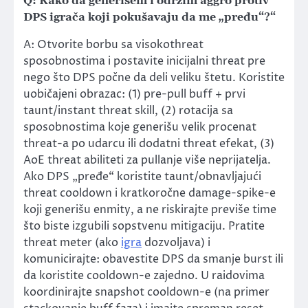
Q: Kako da generišem i održim aggro protiv
DPS igrača koji pokušavaju da me „pređu“?“
A: Otvorite borbu sa visokothreat
sposobnostima i postavite inicijalni threat pre
nego što DPS počne da deli veliku štetu. Koristite
uobičajeni obrazac: (1) pre-pull buff + prvi
taunt/instant threat skill, (2) rotacija sa
sposobnostima koje generišu velik procenat
threat-a po udarcu ili dodatni threat efekat, (3)
AoE threat abiliteti za pullanje više neprijatelja.
Ako DPS „pređe“ koristite taunt/obnavljajući
threat cooldown i kratkoročne damage-spike-e
koji generišu enmity, a ne riskirajte previše time
što biste izgubili sopstvenu mitigaciju. Pratite
threat meter (ako
igra
dozvoljava) i
komunicirajte: obavestite DPS da smanje burst ili
da koristite cooldown-e zajedno. U raidovima
koordinirajte snapshot cooldown-e (na primer