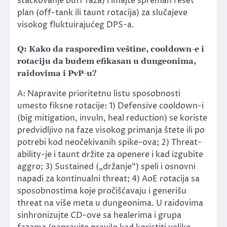
stackovanje buff faza) i imajte spreman reset
plan (off-tank ili taunt rotacija) za slučajeve
visokog fluktuirajućeg DPS-a.
Q: Kako da rasporedim veštine, cooldown-e i
rotaciju da budem efikasan u dungeonima,
raidovima i PvP-u?
A: Napravite prioritetnu listu sposobnosti
umesto fiksne rotacije: 1) Defensive cooldown-i
(big mitigation, invuln, heal reduction) se koriste
predvidljivo na faze visokog primanja štete ili po
potrebi kod neočekivanih spike-ova; 2) Threat-
ability-je i taunt držite za openere i kad izgubite
aggro; 3) Sustained („držanje“) speli i osnovni
napadi za kontinualni threat; 4) AoE rotacija sa
sposobnostima koje pročišćavaju i generišu
threat na više meta u dungeonima. U raidovima
sinhronizujte CD-ove sa healerima i grupa