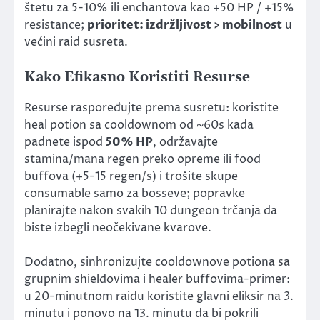
štetu za 5-10% ili enchantova kao +50 HP / +15%
resistance;
prioritet: izdržljivost > mobilnost
u
većini raid susreta.
Kako Efikasno Koristiti Resurse
Resurse raspoređujte prema susretu: koristite
heal potion sa cooldownom od ~60s kada
padnete ispod
50% HP
, održavajte
stamina/mana regen preko opreme ili food
buffova (+5-15 regen/s) i trošite skupe
consumable samo za bosseve; popravke
planirajte nakon svakih 10 dungeon trčanja da
biste izbegli neočekivane kvarove.
Dodatno, sinhronizujte cooldownove potiona sa
grupnim shieldovima i healer buffovima-primer:
u 20-minutnom raidu koristite glavni eliksir na 3.
minutu i ponovo na 13. minutu da bi pokrili