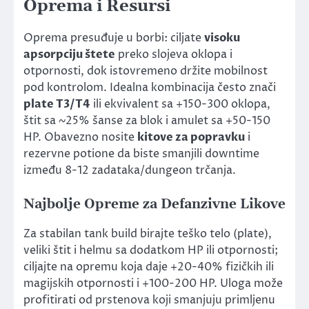
Oprema i Resursi
Oprema presuđuje u borbi: ciljate
visoku
apsorpciju štete
preko slojeva oklopa i
otpornosti, dok istovremeno držite mobilnost
pod kontrolom. Idealna kombinacija često znači
plate T3/T4
ili ekvivalent sa +150-300 oklopa,
štit sa ~25% šanse za blok i amulet sa +50-150
HP. Obavezno nosite
kitove za popravku
i
rezervne potione da biste smanjili downtime
između 8-12 zadataka/dungeon trčanja.
Najbolje Opreme za Defanzivne Likove
Za stabilan tank build birajte teško telo (plate),
veliki štit i helmu sa dodatkom HP ili otpornosti;
ciljajte na opremu koja daje +20-40% fizičkih ili
magijskih otpornosti i +100-200 HP. Uloga može
profitirati od prstenova koji smanjuju primljenu