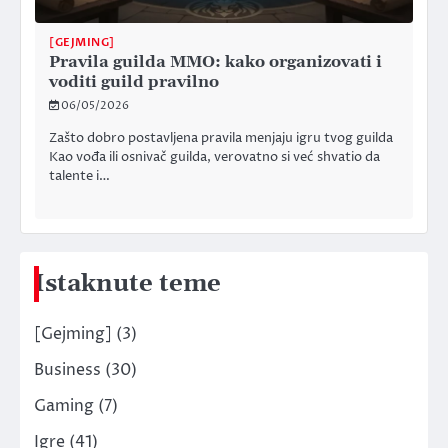
[GEJMING]
Pravila guilda MMO: kako organizovati i
voditi guild pravilno
06/05/2026
Zašto dobro postavljena pravila menjaju igru tvog guilda
Kao vođa ili osnivač guilda, verovatno si već shvatio da
talente i…
Istaknute teme
[Gejming]
(3)
Business
(30)
Gaming
(7)
Igre
(41)