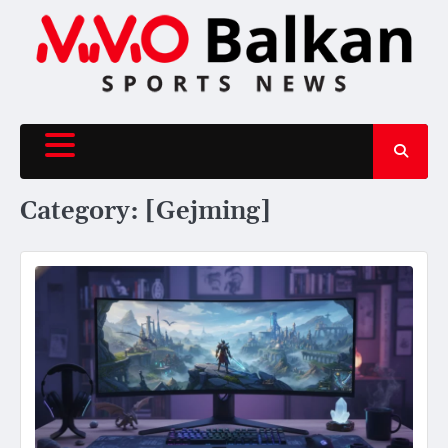
Skip
to
content
Category:
[Gejming]