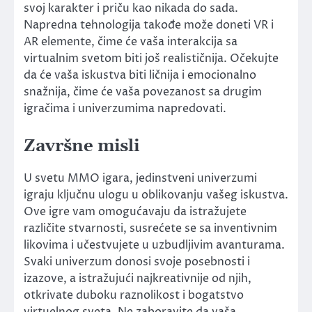
svoj karakter i priču kao nikada do sada.
Napredna tehnologija takođe može doneti VR i
AR elemente, čime će vaša interakcija sa
virtualnim svetom biti još realističnija. Očekujte
da će vaša iskustva biti ličnija i emocionalno
snažnija, čime će vaša povezanost sa drugim
igračima i univerzumima napredovati.
Završne misli
U svetu MMO igara, jedinstveni univerzumi
igraju ključnu ulogu u oblikovanju vašeg iskustva.
Ove igre vam omogućavaju da istražujete
različite stvarnosti, susrećete se sa inventivnim
likovima i učestvujete u uzbudljivim avanturama.
Svaki univerzum donosi svoje posebnosti i
izazove, a istražujući najkreativnije od njih,
otkrivate duboku raznolikost i bogatstvo