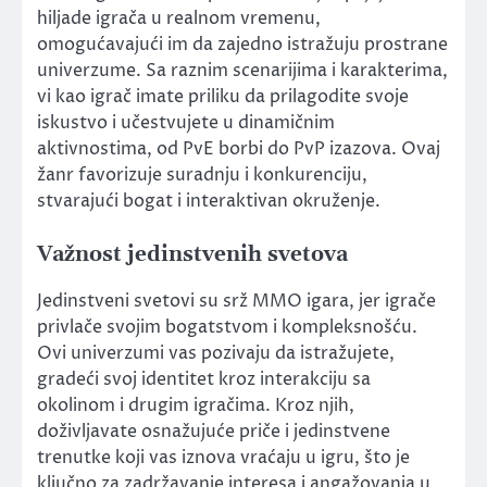
hiljade igrača u realnom vremenu,
omogućavajući im da zajedno istražuju prostrane
univerzume. Sa raznim scenarijima i karakterima,
vi kao igrač imate priliku da prilagodite svoje
iskustvo i učestvujete u dinamičnim
aktivnostima, od PvE borbi do PvP izazova. Ovaj
žanr favorizuje suradnju i konkurenciju,
stvarajući bogat i interaktivan okruženje.
Važnost jedinstvenih svetova
Jedinstveni svetovi su srž MMO igara, jer igrače
privlače svojim bogatstvom i kompleksnošću.
Ovi univerzumi vas pozivaju da istražujete,
gradeći svoj identitet kroz interakciju sa
okolinom i drugim igračima. Kroz njih,
doživljavate osnažujuće priče i jedinstvene
trenutke koji vas iznova vraćaju u igru, što je
ključno za zadržavanje interesa i angažovanja u