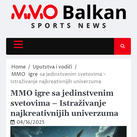
Skip
to
content
Home
Uputstva i vodiči
MMO
igre
sa jedinstvenim svetovima –
Istraživanje najkreativnijih univerzuma
MMO igre sa jedinstvenim
svetovima – Istraživanje
najkreativnijih univerzuma
04/16/2025