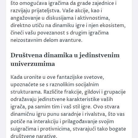
što omogućava igračima da grade zajednice i
razvijaju prijateljstva. Vaše akcije, kao i
angažovanje u diskusijama i aktivnostima,
direktno utiču na dinamiku igre i njen ekosistem,
čineći vašu povezanost s drugim igračima
neizostavnim delom avanture.
Društvena dinamika u jedinstvenim
univerzumima
Kada uronite u ove fantazijske svetove,
upoznaćete se s raznolikim socijalnim
strukturama. Različite frakcije, gildovi i grupacije
odražavaju jedinstvene karakteristike vaših
igrača, pa samim tim i vaš stil igre. Ovo stvara
dinamičnu igru punu saradnje i rivalstva, što vas
potiče na interakciju i prilagođavanje svojim
suigračima i protivnicima, stvarajući tako bogate
društvene narative.