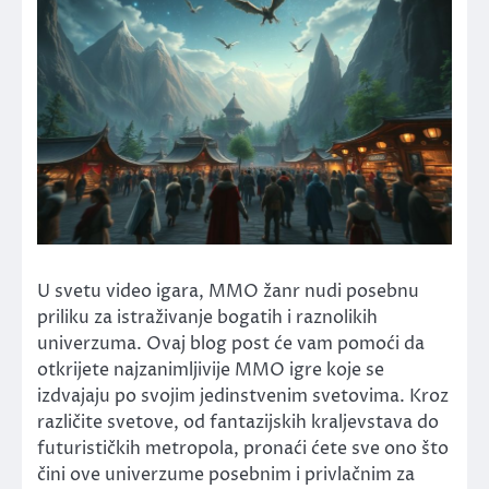
U svetu video igara, MMO žanr nudi posebnu
priliku za istraživanje bogatih i raznolikih
univerzuma. Ovaj blog post će vam pomoći da
otkrijete najzanimljivije MMO igre koje se
izdvajaju po svojim jedinstvenim svetovima. Kroz
različite svetove, od fantazijskih kraljevstava do
futurističkih metropola, pronaći ćete sve ono što
čini ove univerzume posebnim i privlačnim za