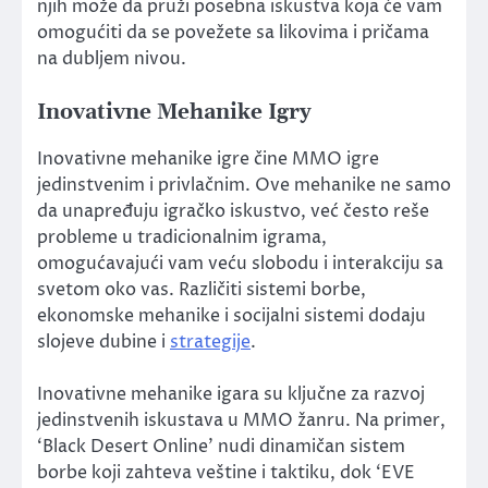
njih može da pruži posebna iskustva koja će vam
omogućiti da se povežete sa likovima i pričama
na dubljem nivou.
Inovativne Mehanike Igry
Inovativne mehanike igre čine MMO igre
jedinstvenim i privlačnim. Ove mehanike ne samo
da unapređuju igračko iskustvo, već često reše
probleme u tradicionalnim igrama,
omogućavajući vam veću slobodu i interakciju sa
svetom oko vas. Različiti sistemi borbe,
ekonomske mehanike i socijalni sistemi dodaju
slojeve dubine i
strategije
.
Inovativne mehanike igara su ključne za razvoj
jedinstvenih iskustava u MMO žanru. Na primer,
‘Black Desert Online’ nudi dinamičan sistem
borbe koji zahteva veštine i taktiku, dok ‘EVE