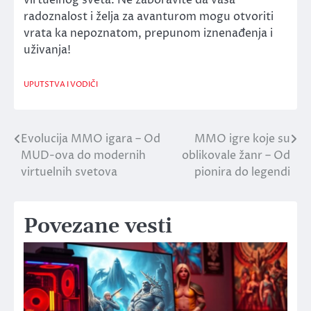
virtuelnog sveta. Ne zaboravite da vaša
radoznalost i želja za avanturom mogu otvoriti
vrata ka nepoznatom, prepunom iznenađenja i
uživanja!
UPUTSTVA I VODIČI
Evolucija MMO igara – Od
MMO igre koje su
Post
MUD-ova do modernih
oblikovale žanr – Od
navigation
virtuelnih svetova
pionira do legendi
Povezane vesti