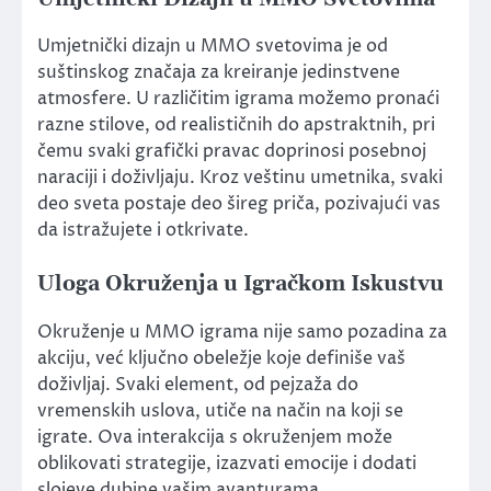
Umjetnički dizajn u MMO svetovima je od
suštinskog značaja za kreiranje jedinstvene
atmosfere. U različitim igrama možemo pronaći
razne stilove, od realističnih do apstraktnih, pri
čemu svaki grafički pravac doprinosi posebnoj
naraciji i doživljaju. Kroz veštinu umetnika, svaki
deo sveta postaje deo šireg priča, pozivajući vas
da istražujete i otkrivate.
Uloga Okruženja u Igračkom Iskustvu
Okruženje u MMO igrama nije samo pozadina za
akciju, već ključno obeležje koje definiše vaš
doživljaj. Svaki element, od pejzaža do
vremenskih uslova, utiče na način na koji se
igrate. Ova interakcija s okruženjem može
oblikovati strategije, izazvati emocije i dodati
slojeve dubine vašim avanturama.