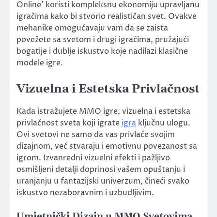
Online’ koristi kompleksnu ekonomiju upravljanu
igračima kako bi stvorio realističan svet. Ovakve
mehanike omogućavaju vam da se zaista
povežete sa svetom i drugi igračima, pružajući
bogatije i dublje iskustvo koje nadilazi klasične
modele igre.
Vizuelna i Estetska Privlačnost
Kada istražujete MMO igre, vizuelna i estetska
privlačnost sveta koji igrate
igra
ključnu ulogu.
Ovi svetovi ne samo da vas privlače svojim
dizajnom, već stvaraju i emotivnu povezanost sa
igrom. Izvanredni vizuelni efekti i pažljivo
osmišljeni detalji doprinosi vašem opuštanju i
uranjanju u fantazijski univerzum, čineći svako
iskustvo nezaboravnim i uzbudljivim.
Umjetnički Dizajn u MMO Svetovima