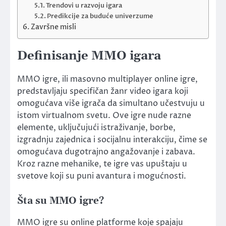
Trendovi u razvoju igara
Predikcije za buduće univerzume
Završne misli
Definisanje MMO igara
MMO igre, ili masovno multiplayer online igre,
predstavljaju specifičan žanr video igara koji
omogućava više igrača da simultano učestvuju u
istom virtualnom svetu. Ove igre nude razne
elemente, uključujući istraživanje, borbe,
izgradnju zajednica i socijalnu interakciju, čime se
omogućava dugotrajno angažovanje i zabava.
Kroz razne mehanike, te igre vas upuštaju u
svetove koji su puni avantura i mogućnosti.
Šta su MMO igre?
MMO igre su online platforme koje spajaju