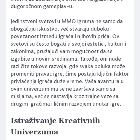
dugoročnom gameplay-u.
Jedinstveni svetovi u MMO igrama ne samo da
obogaćuju iskustvo, već stvaraju duboku
povezanost između igrača i njihovih priča. Ovi
svetovi su često bogati u svojoj estetici, kulturi i
zakonima, pružajući vam mogućnost da se
izgubite u novim sredinama. Takođe, oni nude
različite tokove razvoja, gde svaka odluka može
promeniti pravac igre, čime postaju ključni faktor
privlačenja igrača duže vreme. Vaša avantura u
ovim univerzumima se ne završava samo sa
misijama, već se nastavlja kroz trajne veze sa
drugim igračima i ličnim razvojem unutar igre.
Istraživanje Kreativnih
Univerzuma