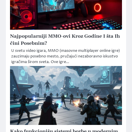
Najpopularniji MMO-ovi Kroz Godine I šta Ih
čini Posebnim?
U svetu video igara, MMO (masovne multiplayer online igre)
zauzimaju posebno mesto, pružajući nezaboravno iskustvo
igračima širom sveta. Ove igre…
Kako funkcionišu sistemi borbe u modernim