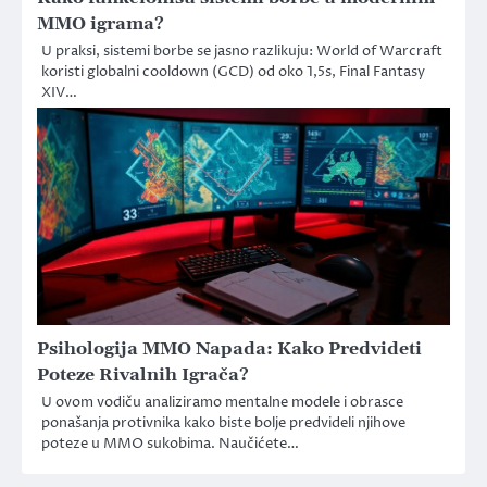
MMO igrama?
U praksi, sistemi borbe se jasno razlikuju: World of Warcraft
koristi globalni cooldown (GCD) od oko 1,5s, Final Fantasy
XIV…
Psihologija MMO Napada: Kako Predvideti
Poteze Rivalnih Igrača?
U ovom vodiču analiziramo mentalne modele i obrasce
ponašanja protivnika kako biste bolje predvideli njihove
poteze u MMO sukobima. Naučićete…