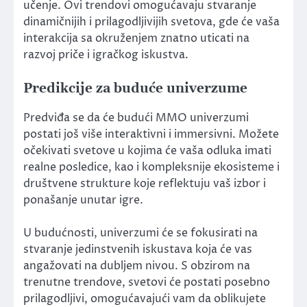
učenje. Ovi trendovi omogućavaju stvaranje
dinamičnijih i prilagodljivijih svetova, gde će vaša
interakcija sa okruženjem znatno uticati na
razvoj priče i igračkog iskustva.
Predikcije za buduće univerzume
Predviđa se da će budući MMO univerzumi
postati još više interaktivni i immersivni. Možete
očekivati svetove u kojima će vaša odluka imati
realne posledice, kao i kompleksnije ekosisteme i
društvene strukture koje reflektuju vaš izbor i
ponašanje unutar igre.
U budućnosti, univerzumi će se fokusirati na
stvaranje jedinstvenih iskustava koja će vas
angažovati na dubljem nivou. S obzirom na
trenutne trendove, svetovi će postati posebno
prilagodljivi, omogućavajući vam da oblikujete