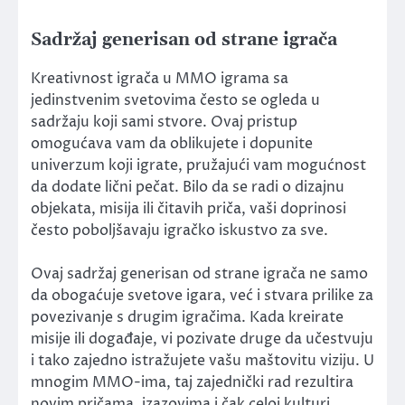
Sadržaj generisan od strane igrača
Kreativnost igrača u MMO igrama sa
jedinstvenim svetovima često se ogleda u
sadržaju koji sami stvore. Ovaj pristup
omogućava vam da oblikujete i dopunite
univerzum koji igrate, pružajući vam mogućnost
da dodate lični pečat. Bilo da se radi o dizajnu
objekata, misija ili čitavih priča, vaši doprinosi
često poboljšavaju igračko iskustvo za sve.
Ovaj sadržaj generisan od strane igrača ne samo
da obogaćuje svetove igara, već i stvara prilike za
povezivanje s drugim igračima. Kada kreirate
misije ili događaje, vi pozivate druge da učestvuju
i tako zajedno istražujete vašu maštovitu viziju. U
mnogim MMO-ima, taj zajednički rad rezultira
novim pričama, izazovima i čak celoj kulturi