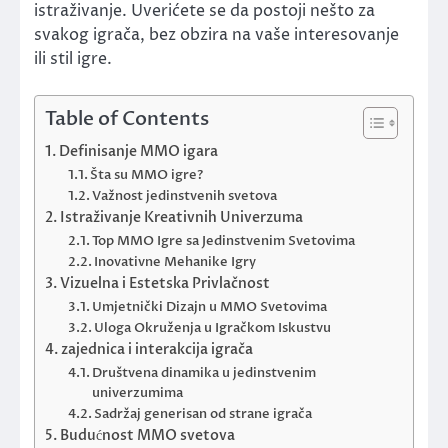
istraživanje. Uverićete se da postoji nešto za
svakog igrača, bez obzira na vaše interesovanje
ili stil igre.
Table of Contents
Definisanje MMO igara
Šta su MMO igre?
Važnost jedinstvenih svetova
Istraživanje Kreativnih Univerzuma
Top MMO Igre sa Jedinstvenim Svetovima
Inovativne Mehanike Igry
Vizuelna i Estetska Privlačnost
Umjetnički Dizajn u MMO Svetovima
Uloga Okruženja u Igračkom Iskustvu
zajednica i interakcija igrača
Društvena dinamika u jedinstvenim
univerzumima
Sadržaj generisan od strane igrača
Budućnost MMO svetova