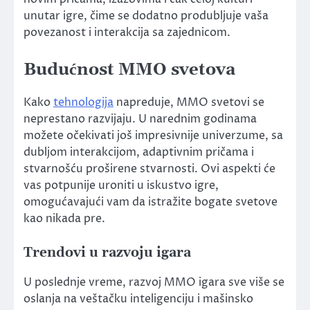
unutar igre, čime se dodatno produbljuje vaša
povezanost i interakcija sa zajednicom.
Budućnost MMO svetova
Kako
tehnologija
napreduje, MMO svetovi se
neprestano razvijaju. U narednim godinama
možete očekivati još impresivnije univerzume, sa
dubljom interakcijom, adaptivnim pričama i
stvarnošću proširene stvarnosti. Ovi aspekti će
vas potpunije uroniti u iskustvo igre,
omogućavajući vam da istražite bogate svetove
kao nikada pre.
Trendovi u razvoju igara
U poslednje vreme, razvoj MMO igara sve više se
oslanja na veštačku inteligenciju i mašinsko