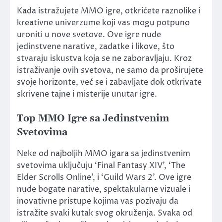
Kada istražujete MMO igre, otkrićete raznolike i
kreativne univerzume koji vas mogu potpuno
uroniti u nove svetove. Ove igre nude
jedinstvene narative, zadatke i likove, što
stvaraju iskustva koja se ne zaboravljaju. Kroz
istraživanje ovih svetova, ne samo da proširujete
svoje horizonte, već se i zabavljate dok otkrivate
skrivene tajne i misterije unutar igre.
Top MMO Igre sa Jedinstvenim
Svetovima
Neke od najboljih MMO igara sa jedinstvenim
svetovima uključuju ‘Final Fantasy XIV’, ‘The
Elder Scrolls Online’, i ‘Guild Wars 2’. Ove igre
nude bogate narative, spektakularne vizuale i
inovativne pristupe kojima vas pozivaju da
istražite svaki kutak svog okruženja. Svaka od