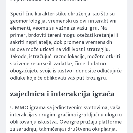
Specifične karakteristike okruženja kao što su
geomorfologija, vremenski uslovi i interaktivni
elementi, veoma su važne za vašu igru. Na
primer, brdoviti tereni mogu otežati kretanje ili
sakriti neprijatelje, dok promena vremenskih
uslova može uticati na vidljivost i strategiju.
Takođe, istražujući razne lokacije, možete otkriti
skrivene resurse ili zadatke, čime dodatno
obogaćujete svoje iskustvo i donosite odlučujuće
odluke koje će oblikovati vaš put kroz igru.
zajednica i interakcija igrača
U MMO igrama sa jedinstvenim svetovima, vaša
interakcija s drugim igračima igra ključnu ulogu u
oblikovanju iskustva. Ove igre pružaju platforme
za saradnju, takmičenja i društvena okupljanja,