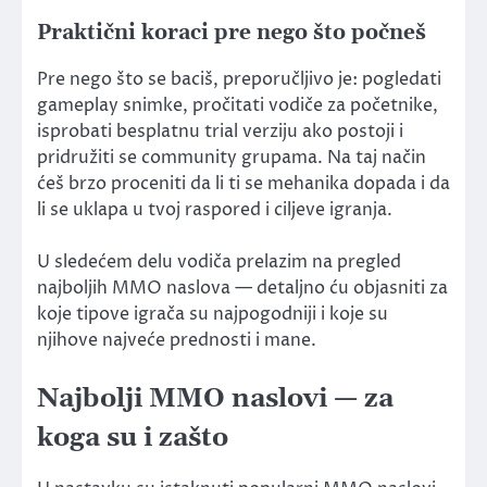
Praktični koraci pre nego što počneš
Pre nego što se baciš, preporučljivo je: pogledati
gameplay snimke, pročitati vodiče za početnike,
isprobati besplatnu trial verziju ako postoji i
pridružiti se community grupama. Na taj način
ćeš brzo proceniti da li ti se mehanika dopada i da
li se uklapa u tvoj raspored i ciljeve igranja.
U sledećem delu vodiča prelazim na pregled
najboljih MMO naslova — detaljno ću objasniti za
koje tipove igrača su najpogodniji i koje su
njihove najveće prednosti i mane.
Najbolji MMO naslovi — za
koga su i zašto