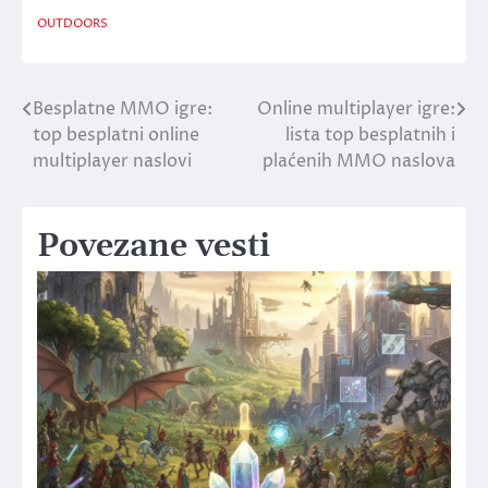
OUTDOORS
Besplatne MMO igre:
Online multiplayer igre:
Post
top besplatni online
lista top besplatnih i
navigation
multiplayer naslovi
plaćenih MMO naslova
Povezane vesti