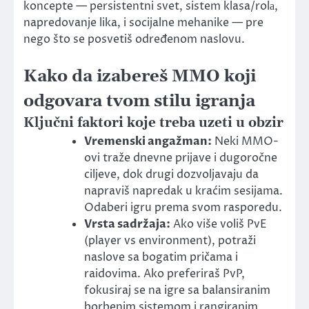
koncepte — persistentni svet, sistem klasa/rolа,
napredovanje lika, i socijalne mehanike — pre
nego što se posvetiš određenom naslovu.
Kako da izabereš MMO koji
odgovara tvom stilu igranja
Ključni faktori koje treba uzeti u obzir
Vremenski angažman:
Neki MMO-
ovi traže dnevne prijave i dugoročne
ciljeve, dok drugi dozvoljavaju da
napraviš napredak u kraćim sesijama.
Odaberi igru prema svom rasporedu.
Vrsta sadržaja:
Ako više voliš PvE
(player vs environment), potraži
naslove sa bogatim pričama i
raidovima. Ako preferiraš PvP,
fokusiraj se na igre sa balansiranim
borbenim sistemom i rangiranim