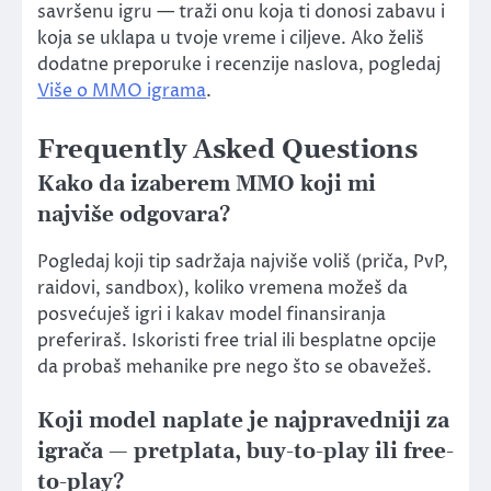
savršenu igru — traži onu koja ti donosi zabavu i
koja se uklapa u tvoje vreme i ciljeve. Ako želiš
dodatne preporuke i recenzije naslova, pogledaj
Više o MMO igrama
.
Frequently Asked Questions
Kako da izaberem MMO koji mi
najviše odgovara?
Pogledaj koji tip sadržaja najviše voliš (priča, PvP,
raidovi, sandbox), koliko vremena možeš da
posvećuješ igri i kakav model finansiranja
preferiraš. Iskoristi free trial ili besplatne opcije
da probaš mehanike pre nego što se obavežeš.
Koji model naplate je najpravedniji za
igrača — pretplata, buy-to-play ili free-
to-play?