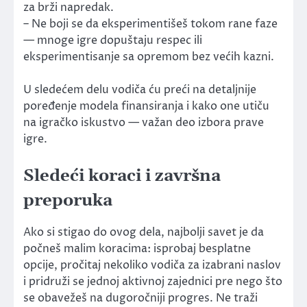
za brži napredak.
– Ne boji se da eksperimentišeš tokom rane faze
— mnoge igre dopuštaju respec ili
eksperimentisanje sa opremom bez većih kazni.
U sledećem delu vodiča ću preći na detaljnije
poređenje modela finansiranja i kako one utiču
na igračko iskustvo — važan deo izbora prave
igre.
Sledeći koraci i završna
preporuka
Ako si stigao do ovog dela, najbolji savet je da
počneš malim koracima: isprobaj besplatne
opcije, pročitaj nekoliko vodiča za izabrani naslov
i pridruži se jednoj aktivnoj zajednici pre nego što
se obavežeš na dugoročniji progres. Ne traži