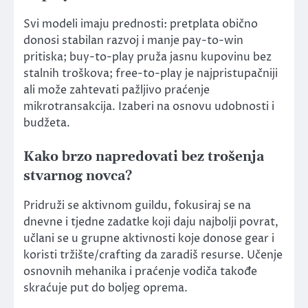
Svi modeli imaju prednosti: pretplata obično
donosi stabilan razvoj i manje pay-to-win
pritiska; buy-to-play pruža jasnu kupovinu bez
stalnih troškova; free-to-play je najpristupačniji
ali može zahtevati pažljivo praćenje
mikrotransakcija. Izaberi na osnovu udobnosti i
budžeta.
Kako brzo napredovati bez trošenja
stvarnog novca?
Pridruži se aktivnom guildu, fokusiraj se na
dnevne i tjedne zadatke koji daju najbolji povrat,
učlani se u grupne aktivnosti koje donose gear i
koristi tržište/crafting da zaradiš resurse. Učenje
osnovnih mehanika i praćenje vodiča takođe
skraćuje put do boljeg oprema.