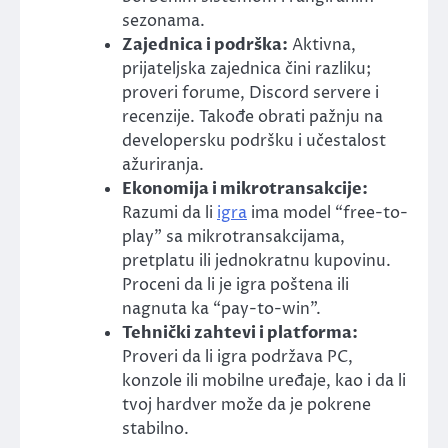
sezonama.
Zajednica i podrška:
Aktivna,
prijateljska zajednica čini razliku;
proveri forume, Discord servere i
recenzije. Takođe obrati pažnju na
developersku podršku i učestalost
ažuriranja.
Ekonomija i mikrotransakcije:
Razumi da li
igra
ima model “free-to-
play” sa mikrotransakcijama,
pretplatu ili jednokratnu kupovinu.
Proceni da li je igra poštena ili
nagnuta ka “pay-to-win”.
Tehnički zahtevi i platforma:
Proveri da li igra podržava PC,
konzole ili mobilne uređaje, kao i da li
tvoj hardver može da je pokrene
stabilno.