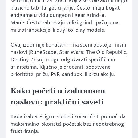
sistemi; odlični za igrače koji više vole akciju nego
klasično tab-target ciljanje. Često imaju bogat
endgame u vidu dungeon i gear grind-a.
Mane: Često zahtevaju veliki grind i pažnju na
mikrotransakcije ili buy-to-play modele.
Ovaj izbor nije konačan — na sceni postoje i nišni
naslovi (RuneScape, Star Wars: The Old Republic,
Destiny 2) koji mogu odgovarati specifičnim
afinitetima. Ključno je proceniti sopstvene
prioritete: priču, PvP, sandbox ili brzu akciju.
Kako početi u izabranom
naslovu: praktični saveti
Kada izabereš igru, sledeći koraci će ti pomoći da
maksimalno iskoristiš početak bez nepotrebnog
frustriranja.