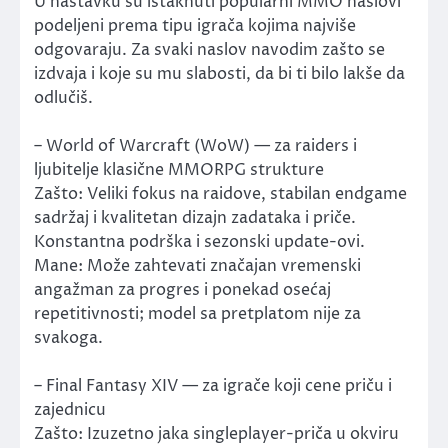
U nastavku su istaknuti popularni MMO naslovi
podeljeni prema tipu igrača kojima najviše
odgovaraju. Za svaki naslov navodim zašto se
izdvaja i koje su mu slabosti, da bi ti bilo lakše da
odlučiš.
– World of Warcraft (WoW) — za raiders i
ljubitelje klasične MMORPG strukture
Zašto: Veliki fokus na raidove, stabilan endgame
sadržaj i kvalitetan dizajn zadataka i priče.
Konstantna podrška i sezonski update-ovi.
Mane: Može zahtevati značajan vremenski
angažman za progres i ponekad osećaj
repetitivnosti; model sa pretplatom nije za
svakoga.
– Final Fantasy XIV — za igrače koji cene priču i
zajednicu
Zašto: Izuzetno jaka singleplayer-priča u okviru