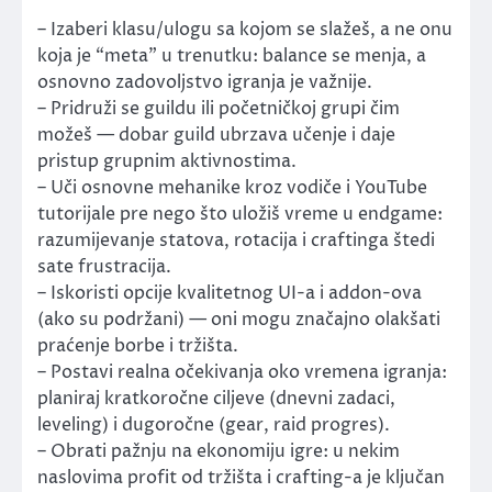
– Izaberi klasu/ulogu sa kojom se slažeš, a ne onu
koja je “meta” u trenutku: balance se menja, a
osnovno zadovoljstvo igranja je važnije.
– Pridruži se guildu ili početničkoj grupi čim
možeš — dobar guild ubrzava učenje i daje
pristup grupnim aktivnostima.
– Uči osnovne mehanike kroz vodiče i YouTube
tutorijale pre nego što uložiš vreme u endgame:
razumijevanje statova, rotacija i craftinga štedi
sate frustracija.
– Iskoristi opcije kvalitetnog UI-a i addon-ova
(ako su podržani) — oni mogu značajno olakšati
praćenje borbe i tržišta.
– Postavi realna očekivanja oko vremena igranja:
planiraj kratkoročne ciljeve (dnevni zadaci,
leveling) i dugoročne (gear, raid progres).
– Obrati pažnju na ekonomiju igre: u nekim
naslovima profit od tržišta i crafting-a je ključan