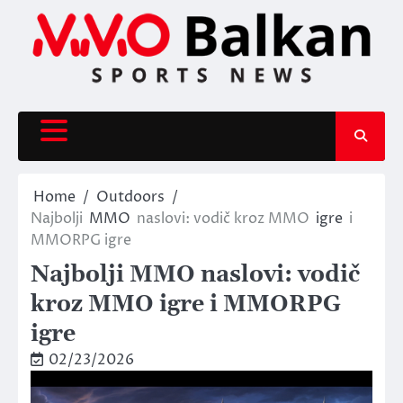
Skip
to
content
Home
Outdoors
Najbolji
MMO
naslovi: vodič kroz MMO
igre
i
MMORPG igre
Najbolji MMO naslovi: vodič
kroz MMO igre i MMORPG
igre
02/23/2026