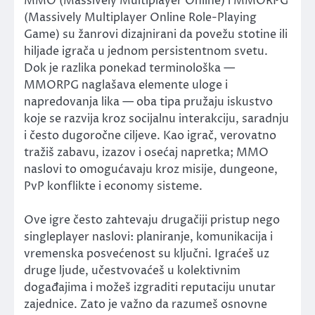
MMO (Massively Multiplayer Online) i MMORPG
(Massively Multiplayer Online Role-Playing
Game) su žanrovi dizajnirani da povežu stotine ili
hiljade igrača u jednom persistentnom svetu.
Dok je razlika ponekad terminološka —
MMORPG naglašava elemente uloge i
napredovanja lika — oba tipa pružaju iskustvo
koje se razvija kroz socijalnu interakciju, saradnju
i često dugoročne ciljeve. Kao igrač, verovatno
tražiš zabavu, izazov i osećaj napretka; MMO
naslovi to omogućavaju kroz misije, dungeone,
PvP konflikte i economy sisteme.
Ove igre često zahtevaju drugačiji pristup nego
singleplayer naslovi: planiranje, komunikacija i
vremenska posvećenost su ključni. Igraćeš uz
druge ljude, učestvovaćeš u kolektivnim
događajima i možeš izgraditi reputaciju unutar
zajednice. Zato je važno da razumeš osnovne