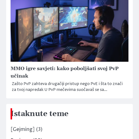
MMO igre savjeti: kako poboljšati svoj PvP
učinak
Zašto PvP zahteva drugačiji pristup nego PvE i šta to znači
za tvoj napredak U PvP mečevima suočavaš se sa…
Istaknute teme
[Gejming]
(3)