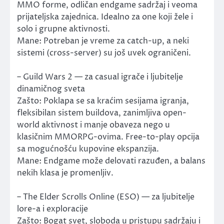
MMO forme, odličan endgame sadržaj i veoma
prijateljska zajednica. Idealno za one koji žele i
solo i grupne aktivnosti.
Mane: Potreban je vreme za catch-up, a neki
sistemi (cross-server) su još uvek ograničeni.
– Guild Wars 2 — za casual igrače i ljubitelje
dinamičnog sveta
Zašto: Poklapa se sa kraćim sesijama igranja,
fleksibilan sistem buildova, zanimljiva open-
world aktivnost i manje obaveza nego u
klasičnim MMORPG-ovima. Free-to-play opcija
sa mogućnošću kupovine ekspanzija.
Mane: Endgame može delovati razuđen, a balans
nekih klasa je promenljiv.
– The Elder Scrolls Online (ESO) — za ljubitelje
lore-a i exploracije
Zašto: Bogat svet, sloboda u pristupu sadržaju i