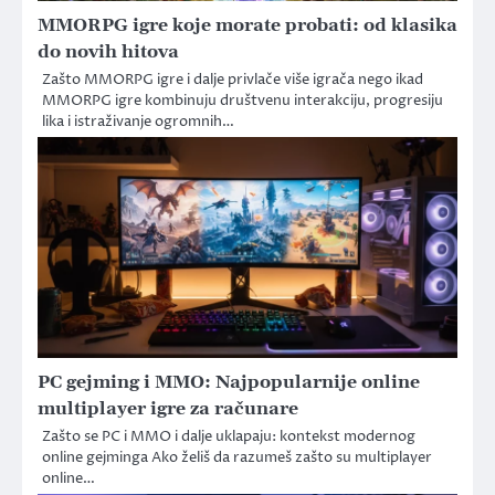
MMORPG igre koje morate probati: od klasika
do novih hitova
Zašto MMORPG igre i dalje privlače više igrača nego ikad
MMORPG igre kombinuju društvenu interakciju, progresiju
lika i istraživanje ogromnih…
PC gejming i MMO: Najpopularnije online
multiplayer igre za računare
Zašto se PC i MMO i dalje uklapaju: kontekst modernog
online gejminga Ako želiš da razumeš zašto su multiplayer
online…