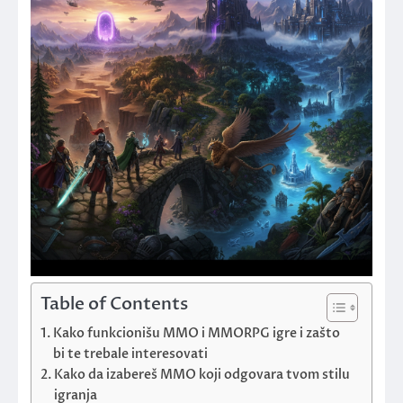
Table of Contents
Kako funkcionišu MMO i MMORPG igre i zašto
bi te trebale interesovati
Kako da izabereš MMO koji odgovara tvom stilu
igranja