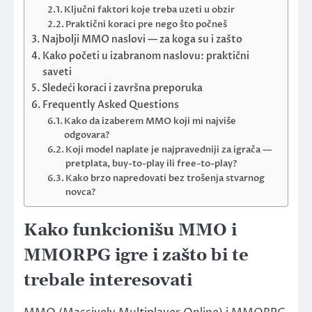
Ključni faktori koje treba uzeti u obzir
Praktični koraci pre nego što počneš
Najbolji MMO naslovi — za koga su i zašto
Kako početi u izabranom naslovu: praktični
saveti
Sledeći koraci i završna preporuka
Frequently Asked Questions
Kako da izaberem MMO koji mi najviše
odgovara?
Koji model naplate je najpravedniji za igrača —
pretplata, buy-to-play ili free-to-play?
Kako brzo napredovati bez trošenja stvarnog
novca?
Kako funkcionišu MMO i
MMORPG igre i zašto bi te
trebale interesovati