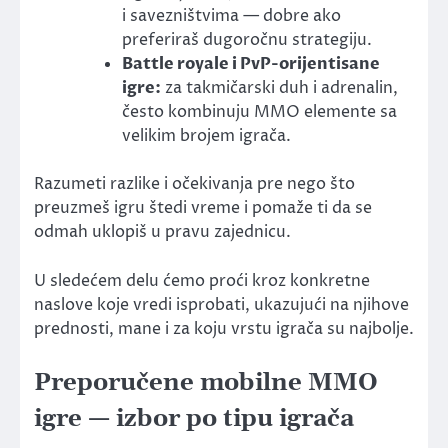
i savezništvima — dobre ako
preferiraš dugoročnu strategiju.
Battle royale i PvP-orijentisane
igre:
za takmičarski duh i adrenalin,
često kombinuju MMO elemente sa
velikim brojem igrača.
Razumeti razlike i očekivanja pre nego što
preuzmeš igru štedi vreme i pomaže ti da se
odmah uklopiš u pravu zajednicu.
U sledećem delu ćemo proći kroz konkretne
naslove koje vredi isprobati, ukazujući na njihove
prednosti, mane i za koju vrstu igrača su najbolje.
Preporučene mobilne MMO
igre — izbor po tipu igrača