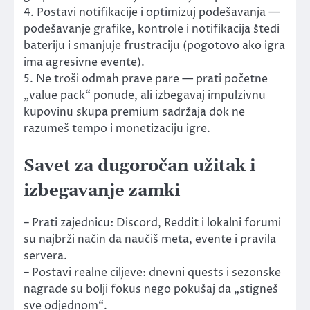
4. Postavi notifikacije i optimizuj podešavanja —
podešavanje grafike, kontrole i notifikacija štedi
bateriju i smanjuje frustraciju (pogotovo ako igra
ima agresivne evente).
5. Ne troši odmah prave pare — prati početne
„value pack“ ponude, ali izbegavaj impulzivnu
kupovinu skupa premium sadržaja dok ne
razumeš tempo i monetizaciju igre.
Savet za dugoročan užitak i
izbegavanje zamki
– Prati zajednicu: Discord, Reddit i lokalni forumi
su najbrži način da naučiš meta, evente i pravila
servera.
– Postavi realne ciljeve: dnevni quests i sezonske
nagrade su bolji fokus nego pokušaj da „stigneš
sve odjednom“.