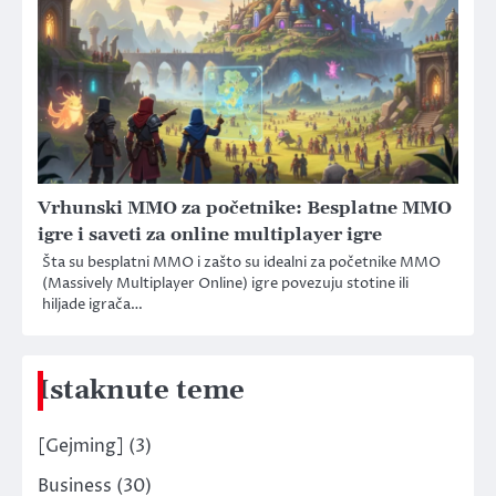
Vrhunski MMO za početnike: Besplatne MMO
igre i saveti za online multiplayer igre
Šta su besplatni MMO i zašto su idealni za početnike MMO
(Massively Multiplayer Online) igre povezuju stotine ili
hiljade igrača…
Istaknute teme
[Gejming]
(3)
Business
(30)