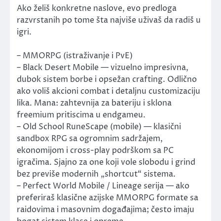
Ako želiš konkretne naslove, evo predloga
razvrstanih po tome šta najviše uživaš da radiš u
igri.
– MMORPG (istraživanje i PvE)
– Black Desert Mobile — vizuelno impresivna,
dubok sistem borbe i opsežan crafting. Odlično
ako voliš akcioni combat i detaljnu customizaciju
lika. Mana: zahtevnija za bateriju i sklona
freemium pritiscima u endgameu.
– Old School RuneScape (mobile) — klasični
sandbox RPG sa ogromnim sadržajem,
ekonomijom i cross-play podrškom sa PC
igračima. Sjajno za one koji vole slobodu i grind
bez previše modernih „shortcut“ sistema.
– Perfect World Mobile / Lineage serija — ako
preferiraš klasične azijske MMORPG formate sa
raidovima i masovnim događajima; često imaju