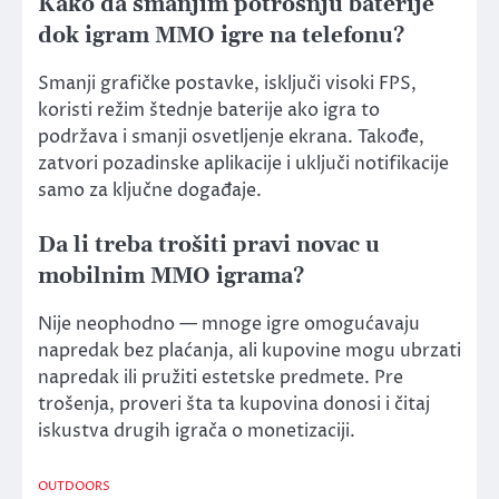
Kako da smanjim potrošnju baterije
dok igram MMO igre na telefonu?
Smanji grafičke postavke, isključi visoki FPS,
koristi režim štednje baterije ako igra to
podržava i smanji osvetljenje ekrana. Takođe,
zatvori pozadinske aplikacije i uključi notifikacije
samo za ključne događaje.
Da li treba trošiti pravi novac u
mobilnim MMO igrama?
Nije neophodno — mnoge igre omogućavaju
napredak bez plaćanja, ali kupovine mogu ubrzati
napredak ili pružiti estetske predmete. Pre
trošenja, proveri šta ta kupovina donosi i čitaj
iskustva drugih igrača o monetizaciji.
OUTDOORS