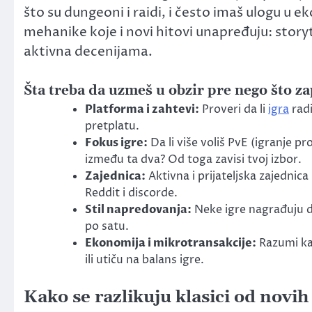
što su dungeoni i raidi, i često imaš ulogu u ek
mehanike koje i novi hitovi unapređuju: storyt
aktivna decenijama.
Šta treba da uzmeš u obzir pre nego što 
Platforma i zahtevi:
Proveri da li
igra
radi
pretplatu.
Fokus igre:
Da li više voliš PvE (igranje pro
između ta dva? Od toga zavisi tvoj izbor.
Zajednica:
Aktivna i prijateljska zajednic
Reddit i discorde.
Stil napredovanja:
Neke igre nagrađuju d
po satu.
Ekonomija i mikrotransakcije:
Razumi ka
ili utiču na balans igre.
Kako se razlikuju klasici od novih 