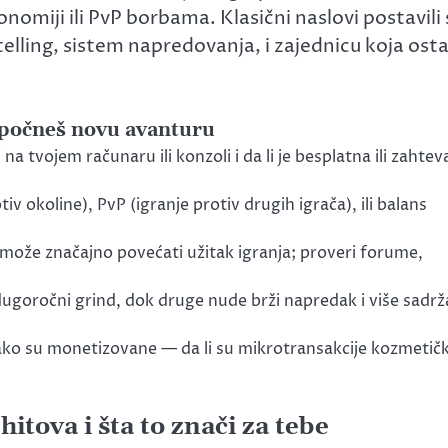
onomiji ili PvP borbama. Klasični naslovi postavili 
elling, sistem napredovanja, i zajednicu koja osta
započneš novu avanturu
 na tvojem računaru ili konzoli i da li je besplatna ili zahtev
tiv okoline), PvP (igranje protiv drugih igrača), ili balans
a može značajno povećati užitak igranja; proveri forume,
ugoročni grind, dok druge nude brži napredak i više sadrž
ko su monetizovane — da li su mikrotransakcije kozmetič
hitova i šta to znači za tebe