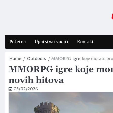
Skip
to
content
Početna
Uputstva i vodiči
Kontakt
Home
Outdoors
MMORPG
igre
koje morate prob
MMORPG igre koje morat
novih hitova
03/02/2026