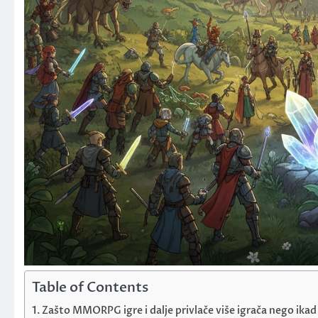
Table of Contents
Zašto MMORPG igre i dalje privlače više igrača nego ikad