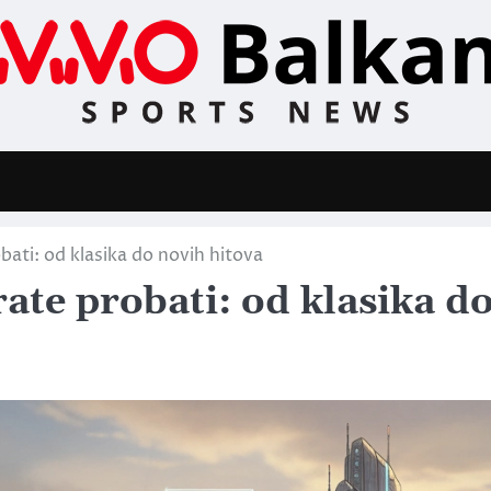
ati: od klasika do novih hitova
e probati: od klasika d