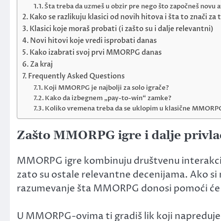
Šta treba da uzmeš u obzir pre nego što započneš novu 
Kako se razlikuju klasici od novih hitova i šta to znači za 
Klasici koje moraš probati (i zašto su i dalje relevantni)
Novi hitovi koje vredi isprobati danas
Kako izabrati svoj prvi MMORPG danas
Za kraj
Frequently Asked Questions
Koji MMORPG je najbolji za solo igrače?
Kako da izbegnem „pay-to-win“ zamke?
Koliko vremena treba da se uklopim u klasične MMORPG
Zašto MMORPG igre i dalje privlač
MMORPG igre kombinuju društvenu interakciju,
zato su ostale relevantne decenijama. Ako si nov
razumevanje šta MMORPG donosi pomoći će ti 
U MMORPG-ovima ti gradiš lik koji napreduj