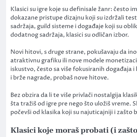
Klasici su igre koje su definisale žanr: često
dokazane pristupe dizajnu koji su izdržali tes
sadržaja, guild sisteme i događaje koji su oblik
dodatnog sadržaja, klasici su odličan izbor.
Novi hitovi, s druge strane, pokušavaju da ino
atraktivnu grafiku ili nove modele monetizacije
iskustvo, često sa više fokusiranih događaja i 
i brže nagrade, probaš nove hitove.
Bez obzira da li te više privlači nostalgija kla
šta tražiš od igre pre nego što uložiš vreme.
počevši od klasika koji su najuticajniji i zašto 
Klasici koje moraš probati (i zašto