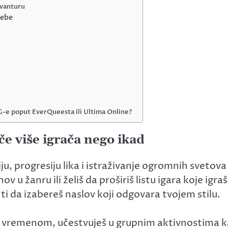
avanturu
tebe
-e poput EverQueesta ili Ultima Online?
e više igrača nego ikad
 progresiju lika i istraživanje ogromnih svetov
 u žanru ili želiš da proširiš listu igara koje igraš
da izabereš naslov koji odgovara tvojem stilu.
e vremenom, učestvuješ u grupnim aktivnostima 