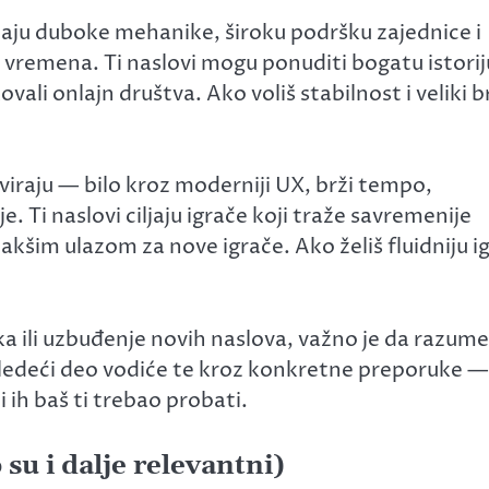
 imaju duboke mehanike, široku podršku zajednice i
t vremena. Ti naslovi mogu ponuditi bogatu istorij
ovali onlajn društva. Ako voliš stabilnost i veliki b
viraju — bilo kroz moderniji UX, brži tempo,
. Ti naslovi ciljaju igrače koji traže savremenije
lakšim ulazom za nove igrače. Ako želiš fluidniju i
sika ili uzbuđenje novih naslova, važno je da razum
 Sledeći deo vodiće te kroz konkretne preporuke —
bi ih baš ti trebao probati.
 su i dalje relevantni)