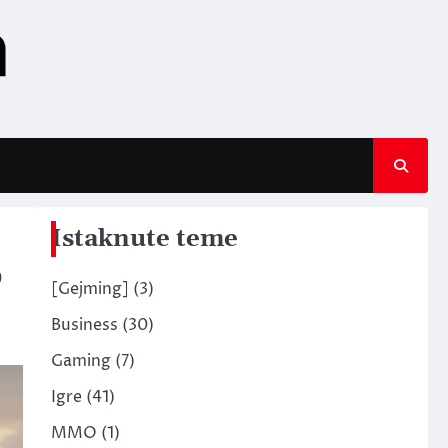
Istaknute teme
o
[Gejming]
(3)
Business
(30)
Gaming
(7)
Igre
(41)
MMO
(1)