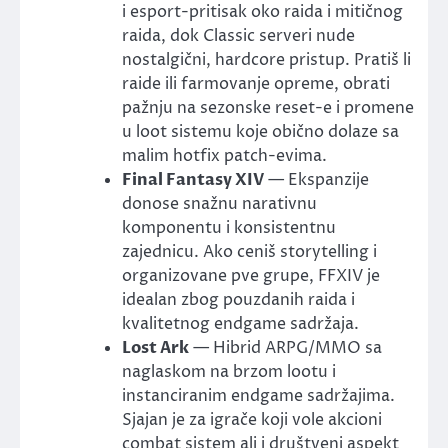
i esport-pritisak oko raida i mitičnog
raida, dok Classic serveri nude
nostalgični, hardcore pristup. Pratiš li
raide ili farmovanje opreme, obrati
pažnju na sezonske reset-e i promene
u loot sistemu koje obično dolaze sa
malim hotfix patch-evima.
Final Fantasy XIV
— Ekspanzije
donose snažnu narativnu
komponentu i konsistentnu
zajednicu. Ako ceniš storytelling i
organizovane pve grupe, FFXIV je
idealan zbog pouzdanih raida i
kvalitetnog endgame sadržaja.
Lost Ark
— Hibrid ARPG/MMO sa
naglaskom na brzom lootu i
instanciranim endgame sadržajima.
Sjajan je za igrače koji vole akcioni
combat sistem ali i društveni aspekt