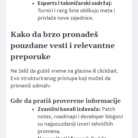
Esports i takmičarski sadržaj:
Turniri i rang liste oblikuju meta i
privlače nove zajednice.
Kako da brzo pronađeš
pouzdane vesti i relevantne
preporuke
Ne želiš da gubiš vreme na glasine ili clickbait.
Evo strukturiranog pristupa koji možeš da
primeniš odmah:
Gde da pratiš proverene informacije
Zvanični kanali izdavača:
Patch
notes, roadmapi i developer blogovi
su najpouzdaniji izvori tehničkih
promena.