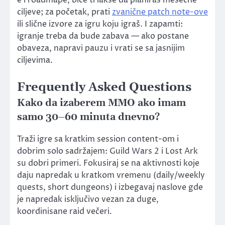
e i roadmape, biće ti lakše da planiraš mesečne
ciljeve; za početak, prati
zvanične patch note-ove
ili slične izvore za igru koju igraš. I zapamti:
igranje treba da bude zabava — ako postane
obaveza, napravi pauzu i vrati se sa jasnijim
ciljevima.
Frequently Asked Questions
Kako da izaberem MMO ako imam
samo 30–60 minuta dnevno?
Traži igre sa kratkim session content-om i
dobrim solo sadržajem: Guild Wars 2 i Lost Ark
su dobri primeri. Fokusiraj se na aktivnosti koje
daju napredak u kratkom vremenu (daily/weekly
quests, short dungeons) i izbegavaj naslove gde
je napredak isključivo vezan za duge,
koordinisane raid večeri.