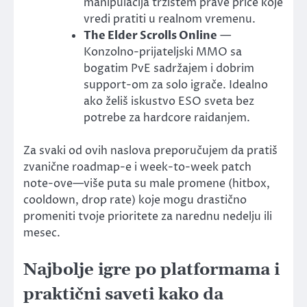
manipulacija tržištem prave priče koje
vredi pratiti u realnom vremenu.
The Elder Scrolls Online
—
Konzolno-prijateljski MMO sa
bogatim PvE sadržajem i dobrim
support-om za solo igrače. Idealno
ako želiš iskustvo ESO sveta bez
potrebe za hardcore raidanjem.
Za svaki od ovih naslova preporučujem da pratiš
zvanične roadmap-e i week-to-week patch
note-ove—više puta su male promene (hitbox,
cooldown, drop rate) koje mogu drastično
promeniti tvoje prioritete za narednu nedelju ili
mesec.
Najbolje igre po platformama i
praktični saveti kako da