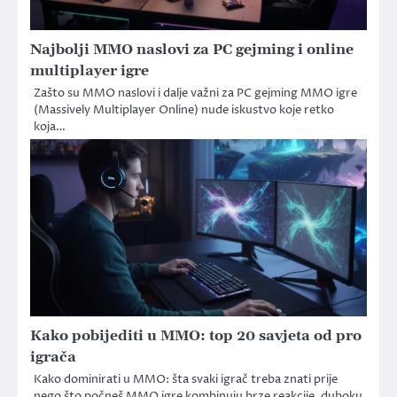
Najbolji MMO naslovi za PC gejming i online
multiplayer igre
Zašto su MMO naslovi i dalje važni za PC gejming MMO igre
(Massively Multiplayer Online) nude iskustvo koje retko
koja…
Kako pobijediti u MMO: top 20 savjeta od pro
igrača
Kako dominirati u MMO: šta svaki igrač treba znati prije
nego što počneš MMO igre kombinuju brze reakcije, duboku