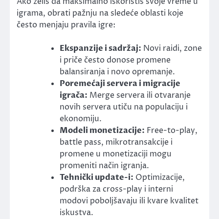
Ako želiš da maksimalno iskoristiš svoje vreme u
igrama, obrati pažnju na sledeće oblasti koje
često menjaju pravila igre:
Ekspanzije i sadržaj:
Novi raidi, zone
i priče često donose promene
balansiranja i novo opremanje.
Poremećaji servera i migracije
igrača:
Merge servera ili otvaranje
novih servera utiču na populaciju i
ekonomiju.
Modeli monetizacije:
Free-to-play,
battle pass, mikrotransakcije i
promene u monetizaciji mogu
promeniti način igranja.
Tehnički update-i:
Optimizacije,
podrška za cross-play i interni
modovi poboljšavaju ili kvare kvalitet
iskustva.