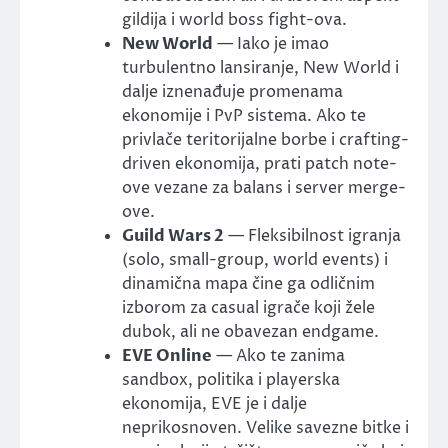
gildija i world boss fight-ova.
New World
— Iako je imao
turbulentno lansiranje, New World i
dalje iznenađuje promenama
ekonomije i PvP sistema. Ako te
privlače teritorijalne borbe i crafting-
driven ekonomija, prati patch note-
ove vezane za balans i server merge-
ove.
Guild Wars 2
— Fleksibilnost igranja
(solo, small-group, world events) i
dinamična mapa čine ga odličnim
izborom za casual igrače koji žele
dubok, ali ne obavezan endgame.
EVE Online
— Ako te zanima
sandbox, politika i playerska
ekonomija, EVE je i dalje
neprikosnoven. Velike savezne bitke i