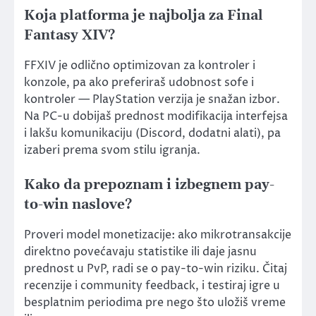
Koja platforma je najbolja za Final
Fantasy XIV?
FFXIV je odlično optimizovan za kontroler i
konzole, pa ako preferiraš udobnost sofe i
kontroler — PlayStation verzija je snažan izbor.
Na PC-u dobijaš prednost modifikacija interfejsa
i lakšu komunikaciju (Discord, dodatni alati), pa
izaberi prema svom stilu igranja.
Kako da prepoznam i izbegnem pay-
to-win naslove?
Proveri model monetizacije: ako mikrotransakcije
direktno povećavaju statistike ili daje jasnu
prednost u PvP, radi se o pay-to-win riziku. Čitaj
recenzije i community feedback, i testiraj igre u
besplatnim periodima pre nego što uložiš vreme