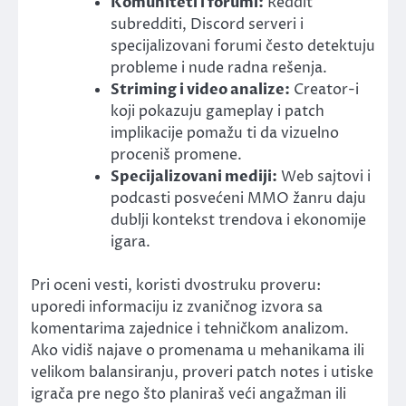
Komuniteti i forumi:
Reddit
subredditi, Discord serveri i
specijalizovani forumi često detektuju
probleme i nude radna rešenja.
Striming i video analize:
Creator-i
koji pokazuju gameplay i patch
implikacije pomažu ti da vizuelno
proceniš promene.
Specijalizovani mediji:
Web sajtovi i
podcasti posvećeni MMO žanru daju
dublji kontekst trendova i ekonomije
igara.
Pri oceni vesti, koristi dvostruku proveru:
uporedi informaciju iz zvaničnog izvora sa
komentarima zajednice i tehničkom analizom.
Ako vidiš najave o promenama u mehanikama ili
velikom balansiranju, proveri patch notes i utiske
igrača pre nego što planiraš veći angažman ili