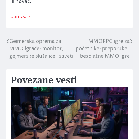
ili novac.
OUTDOORS
Gejmerska oprema za
MMORPG igre za
Post
MMO igrače: monitor,
početnike: preporuke i
navigation
gejmerske slušalice i saveti
besplatne MMO igre
Povezane vesti