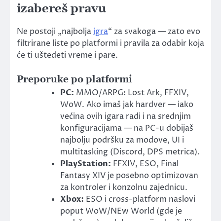
izabereš pravu
Ne postoji „najbolja
igra
“ za svakoga — zato evo
filtrirane liste po platformi i pravila za odabir koja
će ti uštedeti vreme i pare.
Preporuke po platformi
PC:
MMO/ARPG: Lost Ark, FFXIV,
WoW. Ako imaš jak hardver — iako
većina ovih igara radi i na srednjim
konfiguracijama — na PC-u dobijaš
najbolju podršku za modove, UI i
multitasking (Discord, DPS metrica).
PlayStation:
FFXIV, ESO, Final
Fantasy XIV je posebno optimizovan
za kontroler i konzolnu zajednicu.
Xbox:
ESO i cross-platform naslovi
poput WoW/NEw World (gde je