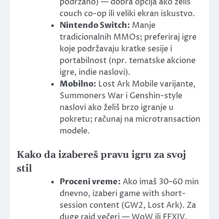
podržano) — dobra opcija ako želiš
couch co-op ili veliki ekran iskustvo.
Nintendo Switch:
Manje
tradicionalnih MMOs; preferiraj igre
koje podržavaju kratke sesije i
portabilnost (npr. tematske akcione
igre, indie naslovi).
Mobilno:
Lost Ark Mobile varijante,
Summoners War i Genshin-style
naslovi ako želiš brzo igranje u
pokretu; računaj na microtransaction
modele.
Kako da izabereš pravu igru za svoj
stil
Proceni vreme:
Ako imaš 30–60 min
dnevno, izaberi game with short-
session content (GW2, Lost Ark). Za
duge raid večeri — WoW ili FFXIV.