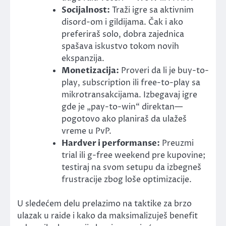
Socijalnost:
Traži igre sa aktivnim
disord-om i gildijama. Čak i ako
preferiraš solo, dobra zajednica
spašava iskustvo tokom novih
ekspanzija.
Monetizacija:
Proveri da li je buy-to-
play, subscription ili free-to-play sa
mikrotransakcijama. Izbegavaj igre
gde je „pay-to-win“ direktan—
pogotovo ako planiraš da ulažeš
vreme u PvP.
Hardver i performanse:
Preuzmi
trial ili g-free weekend pre kupovine;
testiraj na svom setupu da izbegneš
frustracije zbog loše optimizacije.
U sledećem delu prelazimo na taktike za brzo
ulazak u raide i kako da maksimalizuješ benefit