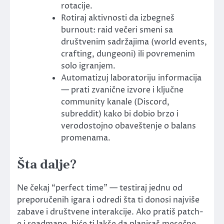
rotacije.
Rotiraj aktivnosti da izbegneš
burnout: raid večeri smeni sa
društvenim sadržajima (world events,
crafting, dungeoni) ili povremenim
solo igranjem.
Automatizuj laboratoriju informacija
— prati zvanične izvore i ključne
community kanale (Discord,
subreddit) kako bi dobio brzo i
verodostojno obaveštenje o balans
promenama.
Šta dalje?
Ne čekaj “perfect time” — testiraj jednu od
preporučenih igara i odredi šta ti donosi najviše
zabave i društvene interakcije. Ako pratiš patch-