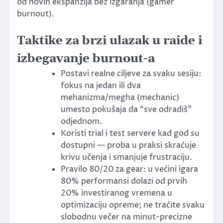
od novih ekspanzija bez izgaranja (gamer
burnout).
Taktike za brzi ulazak u raide i
izbegavanje burnout-a
Postavi realne ciljeve za svaku sesiju:
fokus na jedan ili dva
mehanizma/megha (mechanic)
umesto pokušaja da “sve odradiš”
odjednom.
Koristi trial i test servere kad god su
dostupni — proba u praksi skraćuje
krivu učenja i smanjuje frustraciju.
Pravilo 80/20 za gear: u većini igara
80% performansi dolazi od prvih
20% investiranog vremena u
optimizaciju opreme; ne traćite svaku
slobodnu večer na minut-precizne