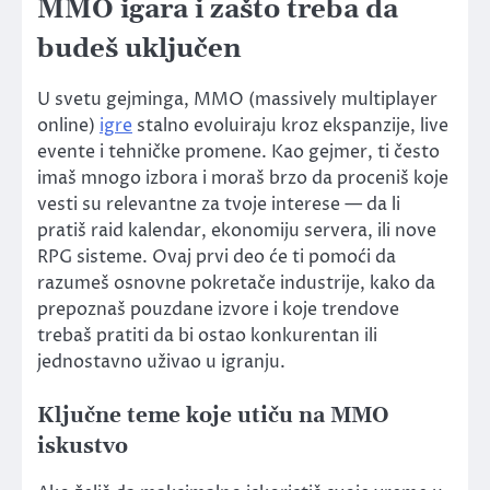
MMO igara i zašto treba da
budeš uključen
U svetu gejminga, MMO (massively multiplayer
online)
igre
stalno evoluiraju kroz ekspanzije, live
evente i tehničke promene. Kao gejmer, ti često
imaš mnogo izbora i moraš brzo da proceniš koje
vesti su relevantne za tvoje interese — da li
pratiš raid kalendar, ekonomiju servera, ili nove
RPG sisteme. Ovaj prvi deo će ti pomoći da
razumeš osnovne pokretače industrije, kako da
prepoznaš pouzdane izvore i koje trendove
trebaš pratiti da bi ostao konkurentan ili
jednostavno uživao u igranju.
Ključne teme koje utiču na MMO
iskustvo