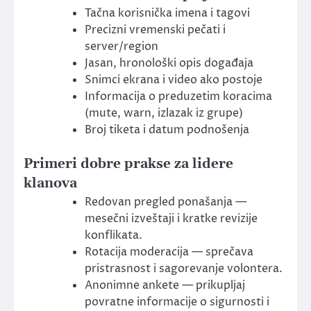
Tačna korisnička imena i tagovi
Precizni vremenski pečati i
server/region
Jasan, hronološki opis događaja
Snimci ekrana i video ako postoje
Informacija o preduzetim koracima
(mute, warn, izlazak iz grupe)
Broj tiketa i datum podnošenja
Primeri dobre prakse za lidere
klanova
Redovan pregled ponašanja —
mesečni izveštaji i kratke revizije
konflikata.
Rotacija moderacija — sprečava
pristrasnost i sagorevanje volontera.
Anonimne ankete — prikupljaj
povratne informacije o sigurnosti i