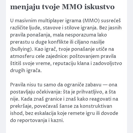
menjaju tvoje MMO iskustvo
U masivnim multiplayer igrama (MMO) susrećeš
različite ljude, stavove i stilove igranja. Bez jasnih
pravila ponašanja, mala nesporazuma lako
prerastu u duge konflikte ili ciljano nasilje
(bullying). Kao igrač, tvoje ponašanje utiče na
atmosferu cele zajednice: poštovanjem pravila
štitiš svoje vreme, reputaciju klana i zadovoljstvo
drugih igrača.
Pravila nisu tu samo da ograniče zabavu — ona
postavljaju očekivanja: šta je prihvatljivo, a šta
nije. Kada znaš granice i znaš kako reagovati na
prekršaje, povećavaš šanse za konstruktivan
ishod, bez eskalacija koje remete igru ili dovode
do reportovanja i kazni.