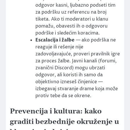
odgovor kasni, ljubazno podseti tim
za podršku uz referencu na broj
tiketa. Ako ti moderatori u klanu
pomažu, obavesti ih o odgovoru
podrške i sledećim koracima.
Escalacija i žalbe
— ako podrška ne
reaguje ili rešenje nije
zadovoljavajuće, proveri pravilnik igre
za proces žalbe. Javni kanali (forumi,
zvanični Discord) mogu ubrzati
odgovor, ali koristi ih samo da
objektivno izneseš činjenice —
izbegavaj stvaranje drame koja može
protiv tebe da se okrene.
Prevencija i kultura: kako
graditi bezbednije okruženje u