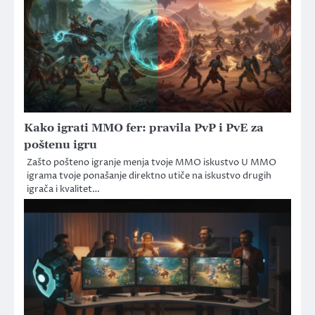
Kako igrati MMO fer: pravila PvP i PvE za
poštenu igru
Zašto pošteno igranje menja tvoje MMO iskustvo U MMO
igrama tvoje ponašanje direktno utiče na iskustvo drugih
igrača i kvalitet…