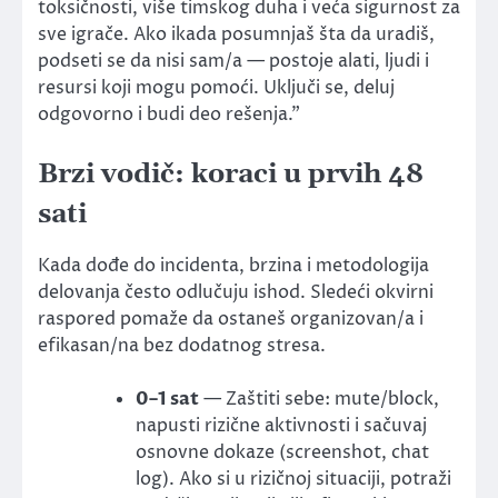
toksičnosti, više timskog duha i veća sigurnost za
sve igrače. Ako ikada posumnjaš šta da uradiš,
podseti se da nisi sam/a — postoje alati, ljudi i
resursi koji mogu pomoći. Uključi se, deluj
odgovorno i budi deo rešenja.”
Brzi vodič: koraci u prvih 48
sati
Kada dođe do incidenta, brzina i metodologija
delovanja često odlučuju ishod. Sledeći okvirni
raspored pomaže da ostaneš organizovan/a i
efikasan/na bez dodatnog stresa.
0–1 sat
— Zaštiti sebe: mute/block,
napusti rizične aktivnosti i sačuvaj
osnovne dokaze (screenshot, chat
log). Ako si u rizičnoj situaciji, potraži