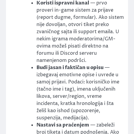
Koristi ispravni kanal
— prvo
proveri in-game sistem za prijave
(report dugme, formular). Ako sistem
nije dovoljan, otvori tiket preko
zvaničnog sajta ili support emaila. U
nekim igrama moderatorima/GM-
ovima možeš pisati direktno na
forumu ili Discord serveru
namenjenom podršci.
Budi jasan i faktičan u opisu
—
izbegavaj emotivne opise i uvrede u
samoj prijavi. Podaci: korisničko ime
(tačno ime i tag), imena uključenih
likova, server/region, vreme
incidenta, kratka hronologija i šta
želiš kao ishod (upozorenje,
suspenzija, medijacija).
Nastavi sa praćenjem
— zabeleži
broj tiketa i datum podnošenja. Ako