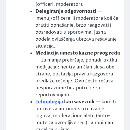
(officeri, moderator).
Delegiranje odgovornosti
—
imenuj/officere ili moderatore koji će
pratiti ponašanje, brzo reagovati i
posredovati u sporovima. Jasna
podela ovlašćenja ubrzava rešavanje
situacija.
Mediacija umesto kazne prvog reda
— za manje prekršaje, ponudi kratku
medijaciju: neutralan član sluša obe
strane, postavlja pravila razgovora i
predlaže rešenje. Ovo često rešava
nesporazume bez potrebe za
reportovanjem.
Tehnologija
kao saveznik
— koristi
botove za automatsko čuvanje
logova, moderacione alate (auto-
mute za uvredljive reči) i anoniman
kanal za prijave.