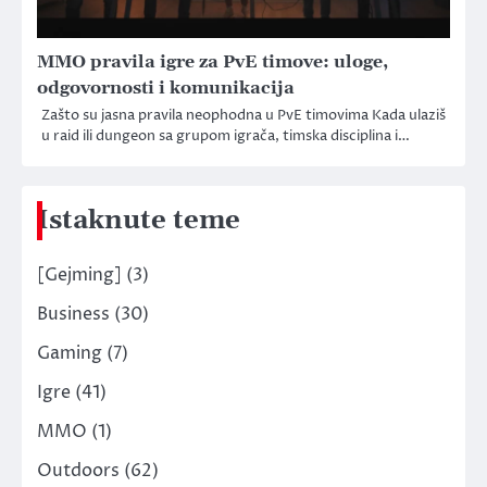
MMO pravila igre za PvE timove: uloge,
odgovornosti i komunikacija
Zašto su jasna pravila neophodna u PvE timovima Kada ulaziš
u raid ili dungeon sa grupom igrača, timska disciplina i…
Istaknute teme
[Gejming]
(3)
Business
(30)
Gaming
(7)
Igre
(41)
MMO
(1)
Outdoors
(62)