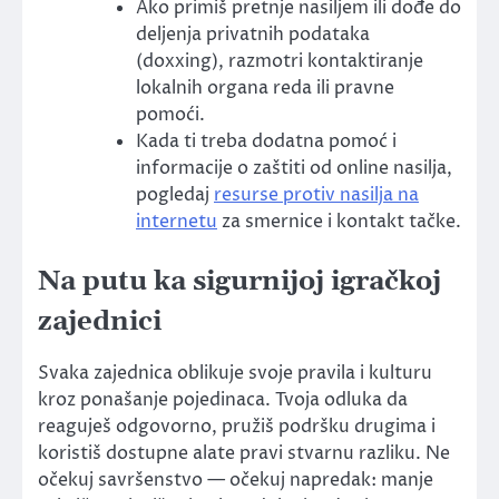
Ako primiš pretnje nasiljem ili dođe do
deljenja privatnih podataka
(doxxing), razmotri kontaktiranje
lokalnih organa reda ili pravne
pomoći.
Kada ti treba dodatna pomoć i
informacije o zaštiti od online nasilja,
pogledaj
resurse protiv nasilja na
internetu
za smernice i kontakt tačke.
Na putu ka sigurnijoj igračkoj
zajednici
Svaka zajednica oblikuje svoje pravila i kulturu
kroz ponašanje pojedinaca. Tvoja odluka da
reaguješ odgovorno, pružiš podršku drugima i
koristiš dostupne alate pravi stvarnu razliku. Ne
očekuj savršenstvo — očekuj napredak: manje