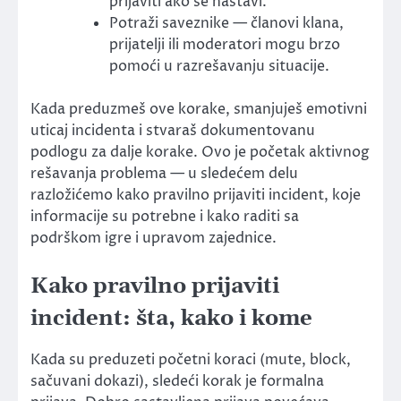
prijaviti ako se nastavi.
Potraži saveznike — članovi klana,
prijatelji ili moderatori mogu brzo
pomoći u razrešavanju situacije.
Kada preduzmeš ove korake, smanjuješ emotivni
uticaj incidenta i stvaraš dokumentovanu
podlogu za dalje korake. Ovo je početak aktivnog
rešavanja problema — u sledećem delu
razložićemo kako pravilno prijaviti incident, koje
informacije su potrebne i kako raditi sa
podrškom igre i upravom zajednice.
Kako pravilno prijaviti
incident: šta, kako i kome
Kada su preduzeti početni koraci (mute, block,
sačuvani dokazi), sledeći korak je formalna