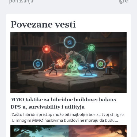
ponašanja
igre
Povezane vesti
MMO taktike za hibridne buildove: balans
DPS-a, survivability i utilityja
Zašto hibridni pristup može biti najbolji izbor za tvoj stil igre
U mnogim MMO naslovima buildovi ne moraju da budu…