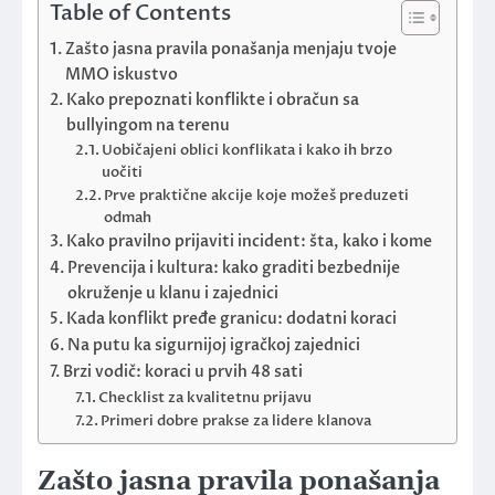
Table of Contents
Zašto jasna pravila ponašanja menjaju tvoje
MMO iskustvo
Kako prepoznati konflikte i obračun sa
bullyingom na terenu
Uobičajeni oblici konflikata i kako ih brzo
uočiti
Prve praktične akcije koje možeš preduzeti
odmah
Kako pravilno prijaviti incident: šta, kako i kome
Prevencija i kultura: kako graditi bezbednije
okruženje u klanu i zajednici
Kada konflikt pređe granicu: dodatni koraci
Na putu ka sigurnijoj igračkoj zajednici
Brzi vodič: koraci u prvih 48 sati
Checklist za kvalitetnu prijavu
Primeri dobre prakse za lidere klanova
Zašto jasna pravila ponašanja