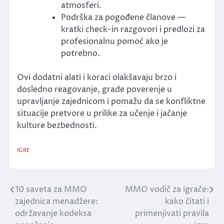
atmosferi.
Podrška za pogođene članove —
kratki check-in razgovori i predlozi za
profesionalnu pomoć ako je
potrebno.
Ovi dodatni alati i koraci olakšavaju brzo i
dosledno reagovanje, grade poverenje u
upravljanje zajednicom i pomažu da se konfliktne
situacije pretvore u prilike za učenje i jačanje
kulture bezbednosti.
IGRE
10 saveta za MMO
MMO vodič za igrače:
Post
zajednica menadžere:
kako čitati i
navigation
održavanje kodeksa
primenjivati pravila