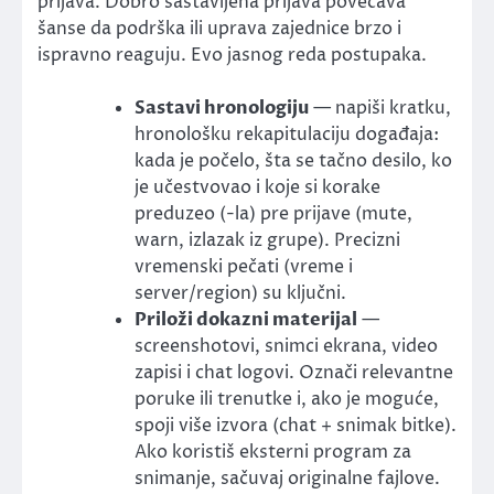
prijava. Dobro sastavljena prijava povećava
šanse da podrška ili uprava zajednice brzo i
ispravno reaguju. Evo jasnog reda postupaka.
Sastavi hronologiju
— napiši kratku,
hronološku rekapitulaciju događaja:
kada je počelo, šta se tačno desilo, ko
je učestvovao i koje si korake
preduzeo (-la) pre prijave (mute,
warn, izlazak iz grupe). Precizni
vremenski pečati (vreme i
server/region) su ključni.
Priloži dokazni materijal
—
screenshotovi, snimci ekrana, video
zapisi i chat logovi. Označi relevantne
poruke ili trenutke i, ako je moguće,
spoji više izvora (chat + snimak bitke).
Ako koristiš eksterni program za
snimanje, sačuvaj originalne fajlove.