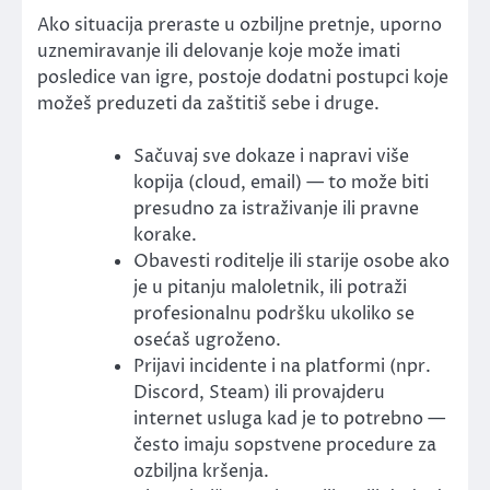
Ako situacija preraste u ozbiljne pretnje, uporno
uznemiravanje ili delovanje koje može imati
posledice van igre, postoje dodatni postupci koje
možeš preduzeti da zaštitiš sebe i druge.
Sačuvaj sve dokaze i napravi više
kopija (cloud, email) — to može biti
presudno za istraživanje ili pravne
korake.
Obavesti roditelje ili starije osobe ako
je u pitanju maloletnik, ili potraži
profesionalnu podršku ukoliko se
osećaš ugroženo.
Prijavi incidente i na platformi (npr.
Discord, Steam) ili provajderu
internet usluga kad je to potrebno —
često imaju sopstvene procedure za
ozbiljna kršenja.