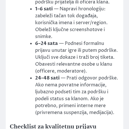
podršku prijatelja ili oficera klana.
1–6 sati
— Napravi hronologiju:
zabeleži tačan tok događaja,
korisnička imena i server/region.
Obeleži ključne screenshotove i
snimke.
6–24 sata
— Podnesi formalnu
prijavu unutar igre ili putem podrške.
Uključi sve dokaze i traži broj tiketa.
Obavesti relevantne osobe u klanu
(officere, moderatore).
24–48 sati
— Prati odgovor podrške.
Ako nema povratne informacije,
ljubazno podseti tim za podršku i
podeli status sa klanom. Ako je
potrebno, primeni interne mere
(privremena suspenzija, medijacija).
Checklist za kvalitetnu prijavu