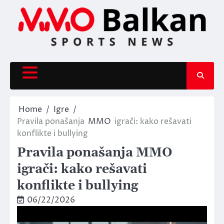
Skip
to
content
Home
Igre
Pravila ponašanja
MMO
igrači: kako rešavati
konflikte i bullying
Pravila ponašanja MMO
igrači: kako rešavati
konflikte i bullying
06/22/2026