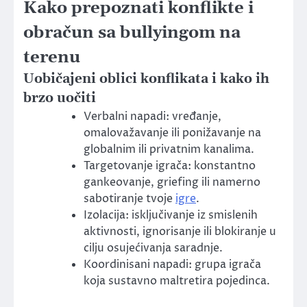
Kako prepoznati konflikte i
obračun sa bullyingom na
terenu
Uobičajeni oblici konflikata i kako ih
brzo uočiti
Verbalni napadi: vređanje,
omalovažavanje ili ponižavanje na
globalnim ili privatnim kanalima.
Targetovanje igrača: konstantno
gankeovanje, griefing ili namerno
sabotiranje tvoje
igre
.
Izolacija: isključivanje iz smislenih
aktivnosti, ignorisanje ili blokiranje u
cilju osujećivanja saradnje.
Koordinisani napadi: grupa igrača
koja sustavno maltretira pojedinca.