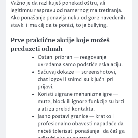
Važno je da razlikuješ ponekad oštru, ali
legitimnu raspravu od namernog maltretiranja.
Ako ponašanje ponavlja neku od gore navedenih
stavki i ima cilj da te ponizi, to je bullying.
Prve praktične akcije koje možeš
preduzeti odmah
Ostani pribran — reagovanje
uvredama samo podstiče eskalaciju.
Sačuvaj dokaze — screenshotovi,
chat logovi i snimci su ključni pri
prijavi.
Koristi uigrane mehanizme igre —
mute, block ili ignore funkcije su brzi
alati za prekid kontakta.
Jasno postavi granice — kratko i
profesionalno obavesti napadače da
nećeš tolerisati ponašanje i da ćeš ga