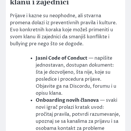
klanu i zajednici
Prijave i kazne su neophodne, ali stvarna
promena dolazi iz preventivnih pravila i kulture.
Evo konkretnih koraka koje možeš primeniti u
svom klanu ili zajednici da smanjiš konflikte i
bullying pre nego što se dogode.
Jasni Code of Conduct
— napišite
jednostavan, dostupan dokument:
šta je dozvoljeno, šta nije, koje su
posledice i procedura prijave.
Objavite ga na Discordu, forumu i u
opisu klana.
Onboarding novih članova
— svaki
novi igrač prolazi kratak uvod:
pročitaj pravila, potvrdi razumevanje,
upoznaj se sa kanalima za prijavu i sa
osobama kontakt za probleme