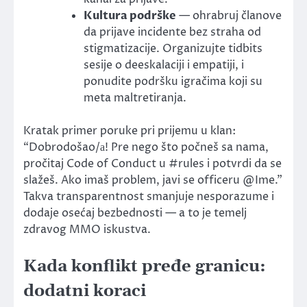
Kultura podrške
— ohrabruj članove
da prijave incidente bez straha od
stigmatizacije. Organizujte tidbits
sesije o deeskalaciji i empatiji, i
ponudite podršku igračima koji su
meta maltretiranja.
Kratak primer poruke pri prijemu u klan:
“Dobrodošao/а! Pre nego što počneš sa nama,
pročitaj Code of Conduct u #rules i potvrdi da se
slažeš. Ako imaš problem, javi se officeru @Ime.”
Takva transparentnost smanjuje nesporazume i
dodaje osećaj bezbednosti — a to je temelj
zdravog MMO iskustva.
Kada konflikt pređe granicu:
dodatni koraci