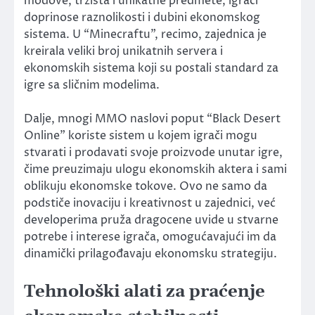
modove, tržišta i unikatne predmete, igrači
doprinose raznolikosti i dubini ekonomskog
sistema. U “Minecraftu”, recimo, zajednica je
kreirala veliki broj unikatnih servera i
ekonomskih sistema koji su postali standard za
igre sa sličnim modelima.
Dalje, mnogi MMO naslovi poput “Black Desert
Online” koriste sistem u kojem igrači mogu
stvarati i prodavati svoje proizvode unutar igre,
čime preuzimaju ulogu ekonomskih aktera i sami
oblikuju ekonomske tokove. Ovo ne samo da
podstiče inovaciju i kreativnost u zajednici, već
developerima pruža dragocene uvide u stvarne
potrebe i interese igrača, omogućavajući im da
dinamički prilagođavaju ekonomsku strategiju.
Tehnološki alati za praćenje