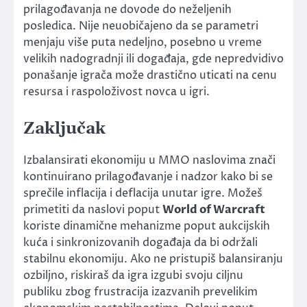
prilagođavanja ne dovode do neželjenih
posledica. Nije neuobičajeno da se parametri
menjaju više puta nedeljno, posebno u vreme
velikih nadogradnji ili događaja, gde nepredvidivo
ponašanje igrača može drastično uticati na cenu
resursa i raspoloživost novca u igri.
Zaključak
Izbalansirati ekonomiju u MMO naslovima znači
kontinuirano prilagođavanje i nadzor kako bi se
sprečile inflacija i deflacija unutar igre. Možeš
primetiti da naslovi poput
World of Warcraft
koriste dinamične mehanizme poput aukcijskih
kuća i sinkronizovanih događaja da bi održali
stabilnu ekonomiju. Ako ne pristupiš balansiranju
ozbiljno, riskiraš da igra izgubi svoju ciljnu
publiku zbog frustracija izazvanih prevelikim