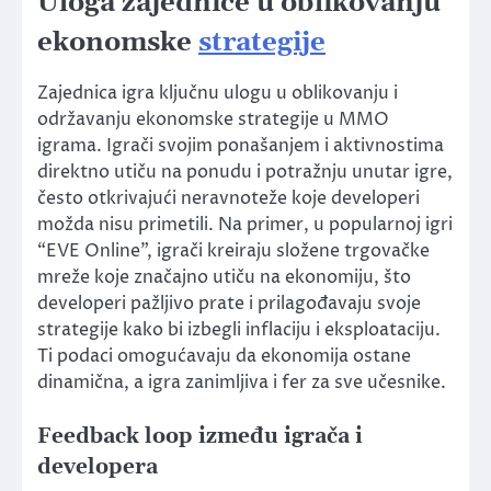
Uloga zajednice u oblikovanju
ekonomske
strategije
Zajednica igra ključnu ulogu u oblikovanju i
održavanju ekonomske strategije u MMO
igrama. Igrači svojim ponašanjem i aktivnostima
direktno utiču na ponudu i potražnju unutar igre,
često otkrivajući neravnoteže koje developeri
možda nisu primetili. Na primer, u popularnoj igri
“EVE Online”, igrači kreiraju složene trgovačke
mreže koje značajno utiču na ekonomiju, što
developeri pažljivo prate i prilagođavaju svoje
strategije kako bi izbegli inflaciju i eksploataciju.
Ti podaci omogućavaju da ekonomija ostane
dinamična, a igra zanimljiva i fer za sve učesnike.
Feedback loop između igrača i
developera