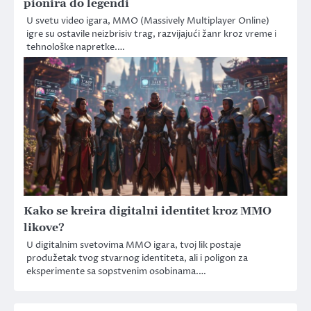
pionira do legendi
U svetu video igara, MMO (Massively Multiplayer Online)
igre su ostavile neizbrisiv trag, razvijajući žanr kroz vreme i
tehnološke napretke.…
Kako se kreira digitalni identitet kroz MMO
likove?
U digitalnim svetovima MMO igara, tvoj lik postaje
produžetak tvog stvarnog identiteta, ali i poligon za
eksperimente sa sopstvenim osobinama.…