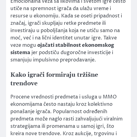
Emocionalna veza sa likovima i svetom igre često
utiče na spremnost igrača da ulažu vreme i
resurse u ekonomiju. Kada se oseti pripadnost i
značaj, igrači skupljaju retke predmete ili
investiraju u poboljšanja koja ne utiču samo na
moć, već i na lični identitet unutar igre. Takve
veze mogu
ojačati stabilnost ekonomskog
sistema
jer podstiču dugoročne investicije i
smanjuju impulsivno preprodavanje.
Kako igrači formiraju tržišne
trendove
Procene vrednosti predmeta i usluga u MMO
ekonomijama često nastaju kroz kolektivno
ponašanje igrača. Popularnost određenih
predmeta može naglo rasti zahvaljujući viralnim
strategijama ili promenama u samoj igri, što
kreira nove trendove. Kroz aukcije, trgovinu i