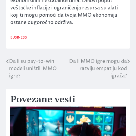
ekonomskim nestabilnostima. Delovi poput
veštačke inflacije i ograničenja resursa su alati
koji ti mogu pomoći da tvoja MMO ekonomija
ostane dugoročno održiva.
BUSINESS
Da li su pay-to-win
Da li MMO igre mogu da
Post
modeli uništili MMO
razviju empatiju kod
navigation
igre?
igrača?
Povezane vesti