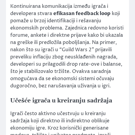
Kontinuirana komunikacija između igrača i
developera stvara
efikasan feedback loop
koji
pomaže u brzoj identifikaciji i rešavanju
ekonomskih problema. Zajednica redovno koristi
forume, ankete i direktne prijave kako bi ukazala
na greške ili predložila poboljšanja. Na primer,
nakon što su igrači u “Guild Wars 2” prijavili
preveliku inflaciju zbog neusklađenih nagrada,
developeri su prilagodili drop rate-ove i balanse,
što je stabilizovalo tržište. Ovakva saradnja
omogućava da se ekonomski sistemi očuvaju
dugoročno, bez narušavanja uživanja u igri.
Učešće igrača u kreiranju sadržaja
Igrači često aktivno učestvuju u kreiranju
sadržaja koji direktno ili indirektno oblikuje
ekonomiju igre. Kroz korisnički generisane