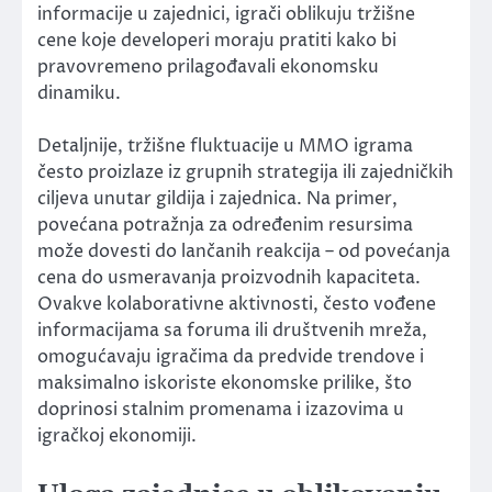
informacije u zajednici, igrači oblikuju tržišne
cene koje developeri moraju pratiti kako bi
pravovremeno prilagođavali ekonomsku
dinamiku.
Detaljnije, tržišne fluktuacije u MMO igrama
često proizlaze iz grupnih strategija ili zajedničkih
ciljeva unutar gildija i zajednica. Na primer,
povećana potražnja za određenim resursima
može dovesti do lančanih reakcija – od povećanja
cena do usmeravanja proizvodnih kapaciteta.
Ovakve kolaborativne aktivnosti, često vođene
informacijama sa foruma ili društvenih mreža,
omogućavaju igračima da predvide trendove i
maksimalno iskoriste ekonomske prilike, što
doprinosi stalnim promenama i izazovima u
igračkoj ekonomiji.