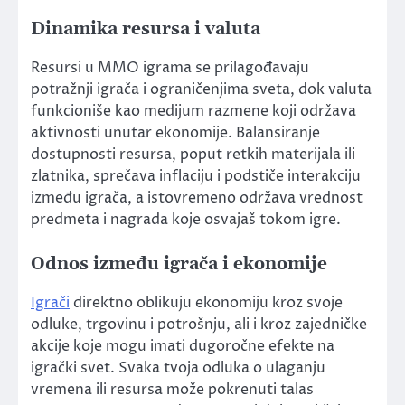
Dinamika resursa i valuta
Resursi u MMO igrama se prilagođavaju
potražnji igrača i ograničenjima sveta, dok valuta
funkcioniše kao medijum razmene koji održava
aktivnosti unutar ekonomije. Balansiranje
dostupnosti resursa, poput retkih materijala ili
zlatnika, sprečava inflaciju i podstiče interakciju
između igrača, a istovremeno održava vrednost
predmeta i nagrada koje osvajaš tokom igre.
Odnos između igrača i ekonomije
Igrači
direktno oblikuju ekonomiju kroz svoje
odluke, trgovinu i potrošnju, ali i kroz zajedničke
akcije koje mogu imati dugoročne efekte na
igrački svet. Svaka tvoja odluka o ulaganju
vremena ili resursa može pokrenuti talas