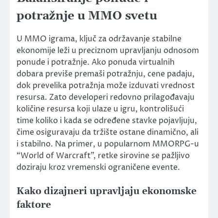
potražnje u MMO svetu
U MMO igrama, ključ za održavanje stabilne
ekonomije leži u preciznom upravljanju odnosom
ponude i potražnje. Ako ponuda virtualnih
dobara previše premaši potražnju, cene padaju,
dok prevelika potražnja može izduvati vrednost
resursa. Zato developeri redovno prilagođavaju
količine resursa koji ulaze u igru, kontrolišući
time koliko i kada se određene stavke pojavljuju,
čime osiguravaju da tržište ostane dinamično, ali
i stabilno. Na primer, u popularnom MMORPG-u
“World of Warcraft”, retke sirovine se pažljivo
doziraju kroz vremenski ograničene evente.
Kako dizajneri upravljaju ekonomske
faktore