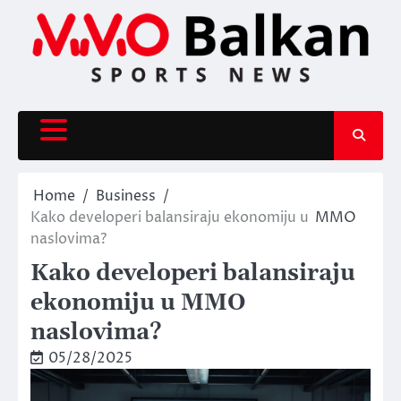
Skip
to
content
Home
Business
Kako developeri balansiraju ekonomiju u
MMO
naslovima?
Kako developeri balansiraju
ekonomiju u MMO
naslovima?
05/28/2025