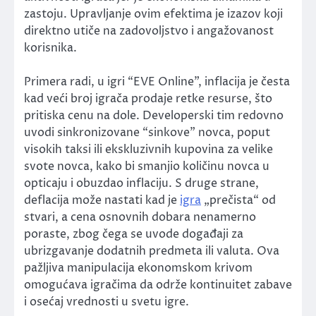
zastoju. Upravljanje ovim efektima je izazov koji
direktno utiče na zadovoljstvo i angažovanost
korisnika.
Primera radi, u igri “EVE Online”, inflacija je česta
kad veći broj igrača prodaje retke resurse, što
pritiska cenu na dole. Developerski tim redovno
uvodi sinkronizovane “sinkove” novca, poput
visokih taksi ili ekskluzivnih kupovina za velike
svote novca, kako bi smanjio količinu novca u
opticaju i obuzdao inflaciju. S druge strane,
deflacija može nastati kad je
igra
„prečista“ od
stvari, a cena osnovnih dobara nenamerno
poraste, zbog čega se uvode događaji za
ubrizgavanje dodatnih predmeta ili valuta. Ova
pažljiva manipulacija ekonomskom krivom
omogućava igračima da održe kontinuitet zabave
i osećaj vrednosti u svetu igre.