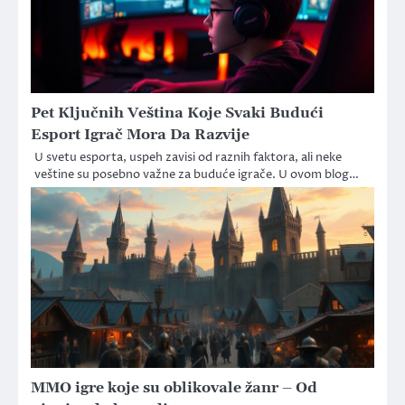
Pet Ključnih Veština Koje Svaki Budući
Esport Igrač Mora Da Razvije
U svetu esporta, uspeh zavisi od raznih faktora, ali neke
veštine su posebno važne za buduće igrače. U ovom blog…
MMO igre koje su oblikovale žanr – Od