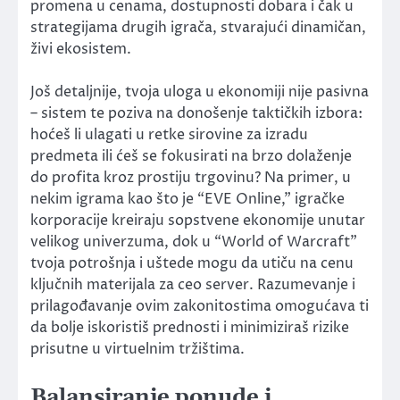
promena u cenama, dostupnosti dobara i čak u
strategijama drugih igrača, stvarajući dinamičan,
živi ekosistem.
Još detaljnije, tvoja uloga u ekonomiji nije pasivna
– sistem te poziva na donošenje taktičkih izbora:
hoćeš li ulagati u retke sirovine za izradu
predmeta ili ćeš se fokusirati na brzo dolaženje
do profita kroz prostiju trgovinu? Na primer, u
nekim igrama kao što je “EVE Online,” igračke
korporacije kreiraju sopstvene ekonomije unutar
velikog univerzuma, dok u “World of Warcraft”
tvoja potrošnja i uštede mogu da utiču na cenu
ključnih materijala za ceo server. Razumevanje i
prilagođavanje ovim zakonitostima omogućava ti
da bolje iskoristiš prednosti i minimiziraš rizike
prisutne u virtuelnim tržištima.
Balansiranje ponude i