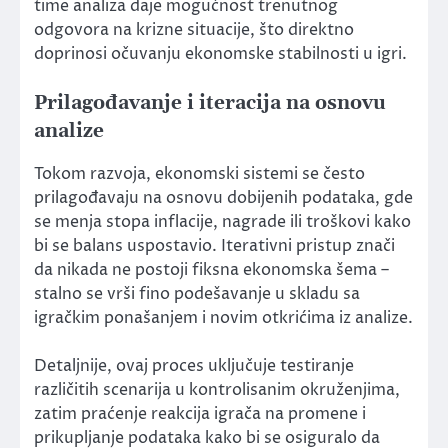
time analiza daje mogućnost trenutnog
odgovora na krizne situacije, što direktno
doprinosi očuvanju ekonomske stabilnosti u igri.
Prilagođavanje i iteracija na osnovu
analize
Tokom razvoja, ekonomski sistemi se često
prilagođavaju na osnovu dobijenih podataka, gde
se menja stopa inflacije, nagrade ili troškovi kako
bi se balans uspostavio. Iterativni pristup znači
da nikada ne postoji fiksna ekonomska šema –
stalno se vrši fino podešavanje u skladu sa
igračkim ponašanjem i novim otkrićima iz analize.
Detaljnije, ovaj proces uključuje testiranje
različitih scenarija u kontrolisanim okruženjima,
zatim praćenje reakcija igrača na promene i
prikupljanje podataka kako bi se osiguralo da