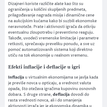
Dizajneri koriste različite alate kao što su
ograničenja u količini skupljenih predmeta,
prilagođavanje nagrada misija i dinamične cene
na aukcijskim kućama kako bi suzbili ekonomske
neravnoteže. Prate i aktivnosti igrača da otkriju
eventualnu zloupotrebu i preventivno reaguju.
Takođe, uvodeći vremenske limitacije i parametre
retkosti, sprečavaju preveliku ponudu, a sve uz
pomoć automatizovanih sistema koji direktno
utiču na tok ekonomije u realnom vremenu.
Efekti inflacije i deflacije u igri
Inflacija
u virtualnim ekonomijama se javlja kada
je previše novca u opticaju, a vrednost valuta
opada, što otežava igračima kupovinu osnovnih
dobara. S druge strane,
deflacija
dovodi do
rasta vrednosti novca, ali i do smanjenja
aktivnosti igrača jer je ekonomska dinamika u