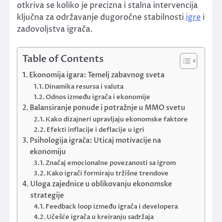
otkriva se koliko je precizna i stalna intervencija
ključna za održavanje dugoročne stabilnosti
igre
i
zadovoljstva igrača.
Table of Contents
Ekonomija igara: Temelj zabavnog sveta
Dinamika resursa i valuta
Odnos između igrača i ekonomije
Balansiranje ponude i potražnje u MMO svetu
Kako dizajneri upravljaju ekonomske faktore
Efekti inflacije i deflacije u igri
Psihologija igrača: Uticaj motivacije na
ekonomiju
Značaj emocionalne povezanosti sa igrom
Kako igrači formiraju tržišne trendove
Uloga zajednice u oblikovanju ekonomske
strategije
Feedback loop između igrača i developera
Učešće igrača u kreiranju sadržaja