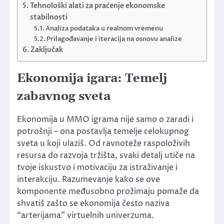
Tehnološki alati za praćenje ekonomske
stabilnosti
Analiza podataka u realnom vremenu
Prilagođavanje i iteracija na osnovu analize
Zaključak
Ekonomija igara: Temelj
zabavnog sveta
Ekonomija u MMO igrama nije samo o zaradi i
potrošnji – ona postavlja temelje celokupnog
sveta u koji ulaziš. Od ravnoteže raspoloživih
resursa do razvoja tržišta, svaki detalj utiče na
tvoje iskustvo i motivaciju za istraživanje i
interakciju. Razumevanje kako se ove
komponente međusobno prožimaju pomaže da
shvatiš zašto se ekonomija često naziva
“arterijama” virtuelnih univerzuma.