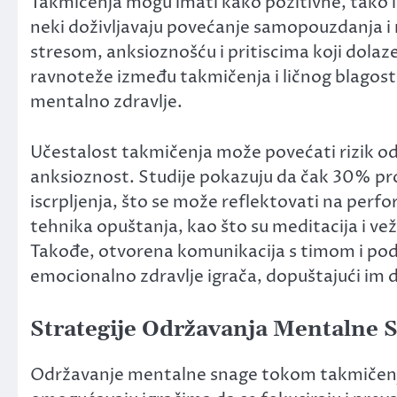
Takmičenja mogu imati kako pozitivne, tako i
neki doživljavaju povećanje samopouzdanja i r
stresom, anksioznošću i pritiscima koji dolaz
ravnoteže između takmičenja i ličnog blagost
mentalno zdravlje.
Učestalost takmičenja može povećati rizik od
anksioznost. Studije pokazuju da čak 30% pr
iscrpljenja, što se može reflektovati na perf
tehnika opuštanja, kao što su meditacija i v
Takođe, otvorena komunikacija s timom i po
emocionalno zdravlje igrača, dopuštajući im d
Strategije Održavanja Mentalne 
Održavanje mentalne snage tokom takmičenja 