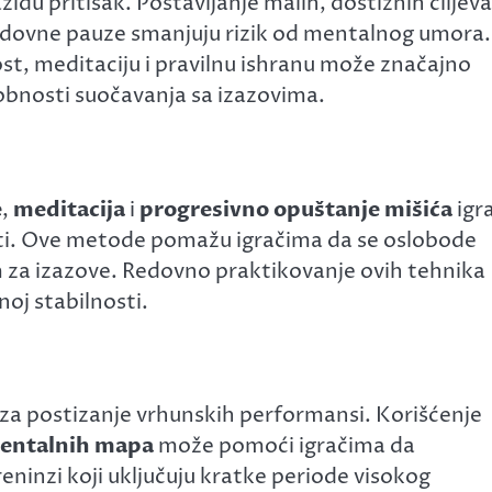
iđu pritisak. Postavljanje malih, dostižnih ciljeva
edovne pauze smanjuju rizik od mentalnog umora.
nost, meditaciju i pravilnu ishranu može značajno
obnosti suočavanja sa izazovima.
e
,
meditacija
i
progresivno opuštanje mišića
igr
osti. Ove metode pomažu igračima da se oslobode
m za izazove. Redovno praktikovanje ovih tehnika
oj stabilnosti.
 za postizanje vrhunskih performansi. Korišćenje
mentalnih mapa
može pomoći igračima da
eninzi koji uključuju kratke periode visokog