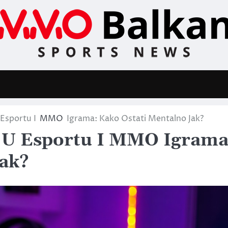
 Esportu I
MMO
Igrama: Kako Ostati Mentalno Jak?
a U Esportu I MMO Igrama
Jak?