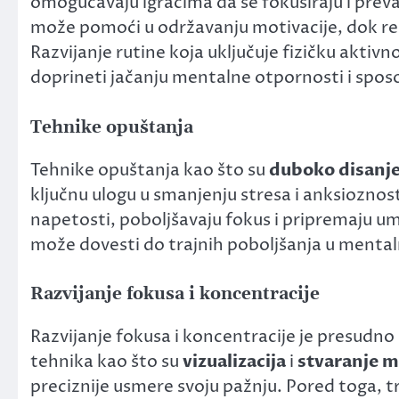
omogućavaju igračima da se fokusiraju i prevaz
može pomoći u održavanju motivacije, dok r
Razvijanje rutine koja uključuje fizičku aktiv
doprineti jačanju mentalne otpornosti i spos
Tehnike opuštanja
Tehnike opuštanja kao što su
duboko disanj
ključnu ulogu u smanjenju stresa i anksiozn
napetosti, poboljšavaju fokus i pripremaju u
može dovesti do trajnih poboljšanja u mentaln
Razvijanje fokusa i koncentracije
Razvijanje fokusa i koncentracije je presudno
tehnika kao što su
vizualizacija
i
stvaranje 
preciznije usmere svoju pažnju. Pored toga, tr