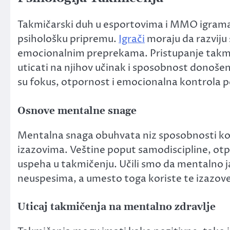
Takmičarski duh u esportovima i MMO igrama 
psihološku pripremu.
Igrači
moraju da razviju 
emocionalnim preprekama. Pristupanje takm
uticati na njihov učinak i sposobnost donošen
su fokus, otpornost i emocionalna kontrola po
Osnove mentalne snage
Mentalna snaga obuhvata niz sposobnosti koj
izazovima. Veštine poput samodiscipline, otp
uspeha u takmičenju. Učili smo da mentalno jak
neuspesima, a umesto toga koriste te izazove
Uticaj takmičenja na mentalno zdravlje