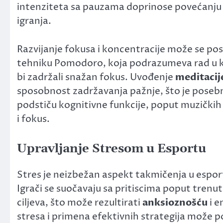
intenziteta sa pauzama doprinose povećanju ko
igranja.
Razvijanje fokusa i koncentracije može se post
tehniku Pomodoro, koja podrazumeva rad u 
bi zadržali snažan fokus. Uvođenje
meditacij
sposobnost zadržavanja pažnje, što je pose
podstiču kognitivne funkcije, poput muzičkih 
i fokus.
Upravljanje Stresom u Esportu
Stres je neizbežan aspekt takmičenja u espor
Igrači se suočavaju sa pritiscima poput trenut
ciljeva, što može rezultirati
anksioznošću
i e
stresa i primena efektivnih strategija može p