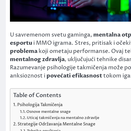
U savremenom svetu gaminga,
mentalna ot
esportu
i MMO igrama. Stres, pritisak i oček
problema
koji ometaju performanse. Ovaj teks
mentalnog zdravlja
, uključujući tehnike disa
Razumevanje psihologije takmičenja može pom
anksioznost i
povećati efikasnost
tokom iga
Table of Contents
Psihologija Takmičenja
Osnove mentalne snage
Uticaj takmičenja na mentalno zdravlje
Strategije Održavanja Mentalne Snage
Tehnike opuštanja