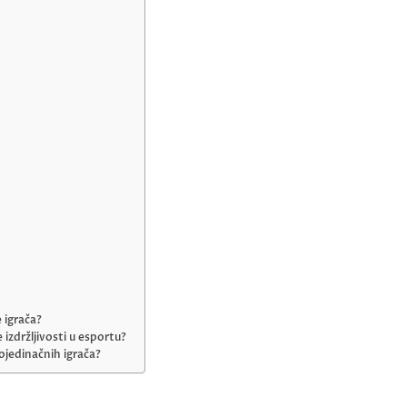
 igrača?
zdržljivosti u esportu?
ojedinačnih igrača?