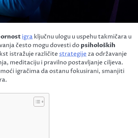
pornost
igra
ključnu ulogu u uspehu takmičara u
ivanja često mogu dovesti do
psiholoških
t istražuje različite
strategije
za održavanje
nja, meditaciju i pravilno postavljanje ciljeva.
oći igračima da ostanu fokusirani, smanjiti
ra.