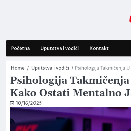
Skip
to
content
Početna
Uputstva i vodiči
Kontakt
Home
Uputstva i vodiči
Psihologija Takmičenja U
Psihologija Takmičenj
Kako Ostati Mentalno 
10/16/2025