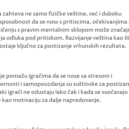
zahteva ne samo fizičke veštine, već i duboku
sposobnost da se nosе s pritiscima, očekivanjima 
ičenju s pravim mentalnim sklopom može značaj
ja odluka pod pritiskom. Razvijanje veština kao š
staje ključno za postizanje vrhunskih rezultata.
e pomažu igračima da se nose sa stresom i
ornosti i samopouzdanja su suštinske za postizan
i igrači ne odustaju lako čak i kada se suočavaju 
 kao motivaciju za dalje napredovanje.