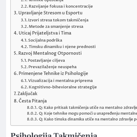
Razvijanje fokusa i koncentracije
Upravljanje Stresom u Esportu
Izvori stresa tokom takmičenja
Metode za smanjenje stresa
Uticaj Prijateljstva i Tima
Socijalna podrška
Timsku dinamiku i njene prednosti
Razvoj Mentalnog Otpornosti
Postavljanje ciljeva
Prevazilaženje neuspeha
Primenjene Tehnike iz Psihologije
Vizualizacija i mentalna priprema
Kognitivno-bihevioralne strategije
Zaključak
Česta Pitanja
Q: Kako pritisak takmičenja utiče na mentalno zdravlje
Q: Koje tehnike mogu pomoći u unapređenju mentalne i
Q: Kako timska dinamika utiče na mentalno zdravlje p
Psihologija Takmičenja