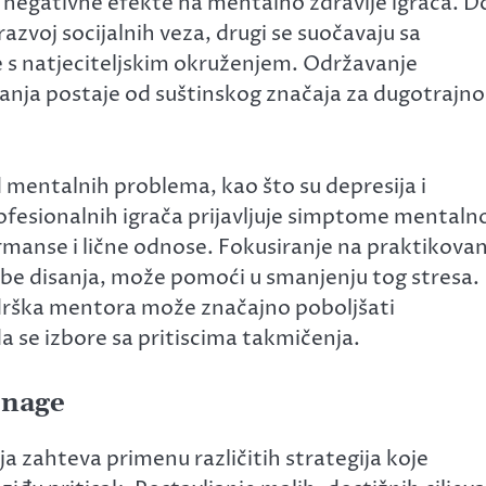
 negativne efekte na mentalno zdravlje igrača. D
azvoj socijalnih veza, drugi se suočavaju sa
e s natjeciteljskim okruženjem. Održavanje
anja postaje od suštinskog značaja za dugotrajno
 mentalnih problema, kao što su depresija i
ofesionalnih igrača prijavljuje simptome mentaln
ormanse i lične odnose. Fokusiranje na praktikovan
ežbe disanja, može pomoći u smanjenju tog stresa.
drška mentora može značajno poboljšati
a se izbore sa pritiscima takmičenja.
Snage
zahteva primenu različitih strategija koje