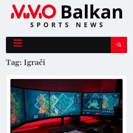
Skip
to
content
Tag:
Igrači