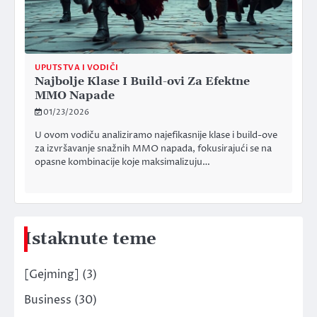
UPUTSTVA I VODIČI
Najbolje Klase I Build-ovi Za Efektne
MMO Napade
01/23/2026
U ovom vodiču analiziramo najefikasnije klase i build-ove
za izvršavanje snažnih MMO napada, fokusirajući se na
opasne kombinacije koje maksimalizuju…
Istaknute teme
[Gejming]
(3)
Business
(30)